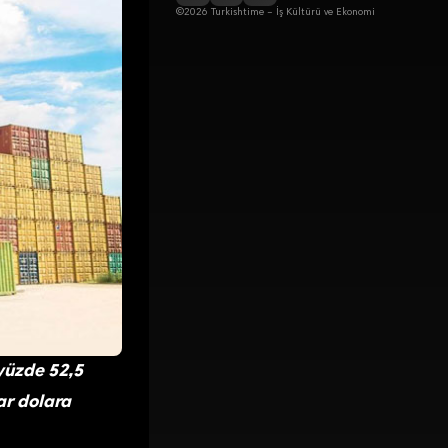
©2026 Turkishtime – İş Kültürü ve Ekonomi
 yüzde 52,5
ar dolara