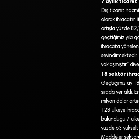
7 aylık ticaret
Dış ticaret hacmi
olarak ihracatın
artışla yüzde 82,
geçtiğimiz yıla g
ihracata yönelen 
sevindirmektedir
yaklaşmıştır” diy
18 sektör ihrac
Geçtiğimiz ay 18 s
sırada yer aldı. E
milyon dolar artı
128 ülkeye ihraca
bulunduğu 7 ülked
yüzde 63 yükseltti
Maddeler sektörü i