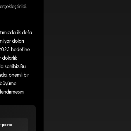
çekleştirildi.
tımızda ilk defa
ilyar doları
 2023 hedefine
 dolarlık
a sahibiz.Bu
nda, önemli bir
r büyüme
lendirmesini
E-posta