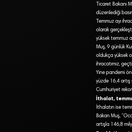
Ticaret Bakanı M
düzenlediği basın
Temmuz ayı ihraca
olarak gerçekleşt
yüksek temmuz ayı
Muş, 9 günlük Kur
oldukça yüksek o
ihracatımız, geçt
Yine pandemi önc
yüzde 16,4 artış 
Cumhuriyet rekoru
İthalat, temmu
İthalatın ise tem
Bakan Muş, “Oca
artışla 146,8 mil