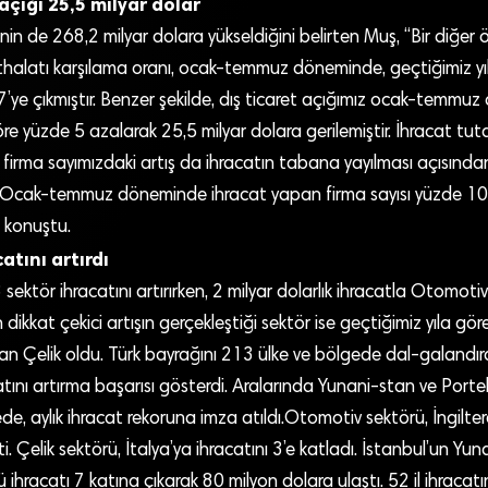
 açığı 25,5 milyar dolar
nin de 268,2 milyar dolara yükseldiğini belirten Muş, “Bir diğer
 ithalatı karşılama oranı, ocak-temmuz döneminde, geçtiğimiz y
7’ye çıkmıştır. Benzer şekilde, dış ticaret açığımız ocak-temm
öre yüzde 5 azalarak 25,5 milyar dolara gerilemiştir. İhracat tut
firma sayımızdaki artış da ihracatın tabana yayılması açısından
. Ocak-temmuz döneminde ihracat yapan firma sayısı yüzde 10 
e konuştu.
atını artırdı
ektör ihracatını artırırken, 2 milyar dolarlık ihracatla Otomotiv 
n dikkat çekici artışın gerçekleştiği sektör ise geçtiğimiz yıla gö
ran Çelik oldu. Türk bayrağını 213 ülke ve bölgede dal-galandıra
tını artırma başarısı gösterdi. Aralarında Yunani-stan ve Portek
e, aylık ihracat rekoruna imza atıldı.Otomotiv sektörü, İngiltere
. Çelik sektörü, İtalya’ya ihracatını 3’e katladı. İstanbul’un Yu
hracatı 7 katına çıkarak 80 milyon dolara ulaştı. 52 il ihracatını