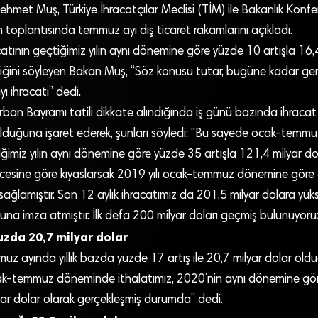
ehmet Muş, Türkiye İhracatçılar Meclisi (TİM) ile Bakanlık Konf
 toplantısında temmuz ayı dış ticaret rakamlarını açıkladı.
tının geçtiğimiz yılın aynı dönemine göre yüzde 10 artışla 16,4
iğini söyleyen Bakan Muş, “Söz konusu tutar, bugüne kadar gerç
 ihracatı” dedi.
ban Bayramı tatili dikkate alındığında iş günü bazında ihracat
lduğuna işaret ederek, şunları söyledi: “Bu sayede ocak-temm
iğimiz yılın aynı dönemine göre yüzde 35 artışla 121,4 milyar dol
esine göre kıyaslarsak 2019 yılı ocak-temmuz dönemine göre 
sağlamıştır. Son 12 aylık ihracatımız da 201,5 milyar dolara yüks
na imza atmıştır. İlk defa 200 milyar doları geçmiş bulunuyoru
zda 20,7 milyar dolar
muz ayında yıllık bazda yüzde 17 artış ile 20,7 milyar dolar ol
k-temmuz döneminde ithalatımız, 2020’nin aynı dönemine gö
yar dolar olarak gerçekleşmiş durumda” dedi.