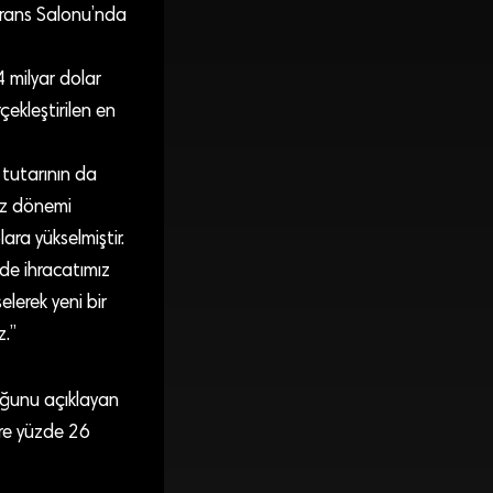
erans Salonu’nda
 milyar dolar
ekleştirilen en
 tutarının da
uz dönemi
ara yükselmiştir.
de ihracatımız
elerek yeni bir
z.”
duğunu açıklayan
re yüzde 26