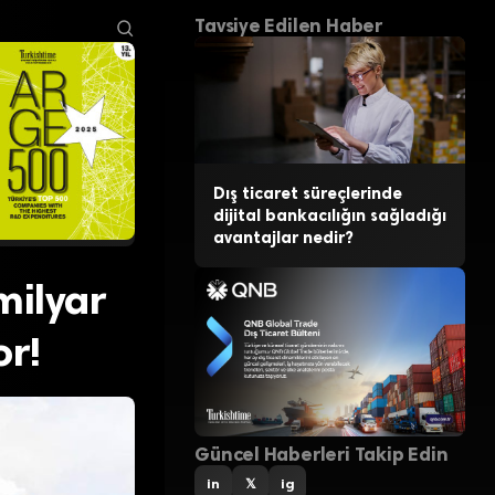
Tavsiye Edilen Haber
Dış ticaret süreçlerinde
dijital bankacılığın sağladığı
avantajlar nedir?
milyar
or!
Güncel Haberleri Takip Edin
in
𝕏
ig