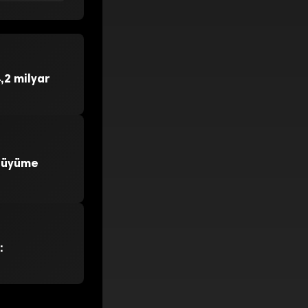
,2 milyar
 Büyüme
: