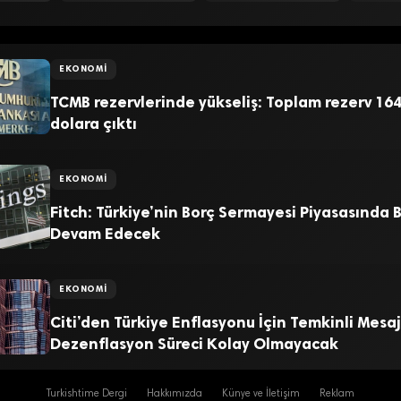
EKONOMI
TCMB rezervlerinde yükseliş: Toplam rezerv 164
dolara çıktı
EKONOMI
Fitch: Türkiye’nin Borç Sermayesi Piyasasında
Devam Edecek
EKONOMI
Citi’den Türkiye Enflasyonu İçin Temkinli Mesaj
Dezenflasyon Süreci Kolay Olmayacak
Turkishtime Dergi
Hakkımızda
Künye ve İletişim
Reklam