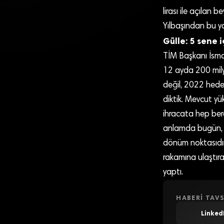
lirası ile açılan 
Yılbaşından bu ya
Gülle: 5 sene 
TİM Başkanı İsmai
12 ayda 200 milya
değil, 2022 hede
diktik. Mevcut yük
ihracata hep ber
anlamda bugün, Tür
dönüm noktasıdır.
rakamına ulaştır
yaptı.
HABERI TAVS
Linked