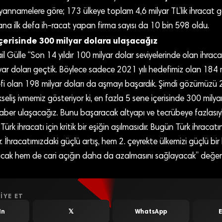
beyannamelere göre; 173 ülkeye toplam 4,6 milyar TL’lik ihracat ger
na ilk defa ih-racat yapan firma sayısı da 10 bin 598 oldu.
içerisinde 300 milyar dolara ulaşacağız
l Gülle “Son 14 yıldır 100 milyar dolar seviyelerinde olan ihraca
r doları geçtik. Böylece sadece 2021 yılı hedefimiz olan 184 m
fi olan 198 milyar doları da aşmayı başardık. Şimdi gözümüzü
seliş ivmemiz gösteriyor ki, en fazla 5 sene içerisinde 300 milyar
aber ulaşacağız. Bunu başaracak altyapı ve tecrübeye fazlasıyl
k ihracatı için kritik bir eşiğin aşılmasıdır. Bugün Türk ihracatı
 İhracatımızdaki güçlü artış, hem 2. çeyrekte ülkemizi güçlü bi
acak hem de cari açığın daha da azalmasını sağlayacak” değer
IYE ET
In
𝕏
WhatsApp