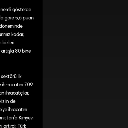
 önemli gösterge
ıla göre 5,6 puan
uz döneminde
arımız kadar,
 bizleri
artışla 80 bine
sektörü ilk
re ih-racatını 709
n ihracatçılar,
iz’in de
’ye ihracatını
nanistan’a Kimyevi
 artırdı; Türk