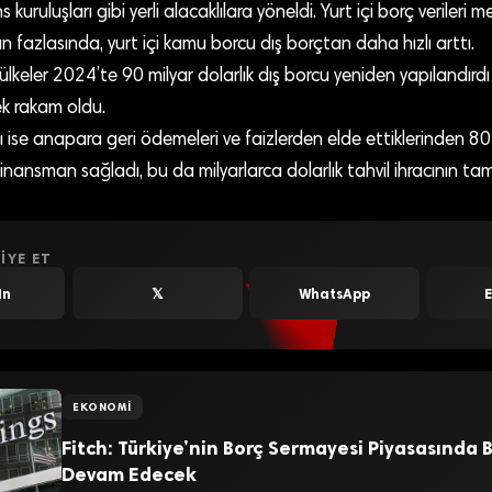
 kuruluşları gibi yerli alacaklılara yöneldi. Yurt içi borç verileri
n fazlasında, yurt içi kamu borcu dış borçtan daha hızlı arttı.
lkeler 2024’te 90 milyar dolarlık dış borcu yeniden yapılandır
k rakam oldu.
arı ise anapara geri ödemeleri ve faizlerden elde ettiklerinden 80
finansman sağladı, bu da milyarlarca dolarlık tahvil ihracının 
IYE ET
In
𝕏
WhatsApp
EKONOMI
Fitch: Türkiye’nin Borç Sermayesi Piyasasında
Devam Edecek