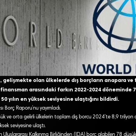
 gelişmekte olan ülkelerde dış borçların anapara ve 
i finansman arasındaki farkın 2022-2024 döneminde 7
50 yılın en yüksek seviyesine ulaştığını bildirdi.
sı Borç Raporu’nu yayımladı.
k ve orta gelirli ülkelerin toplam dış borcu 2024’te 8,9 trilyon
sek seviyesine ulaştı.
Uluslararası Kalkınma Birliğinden (IDA) borç alabilen 78 düşük ge