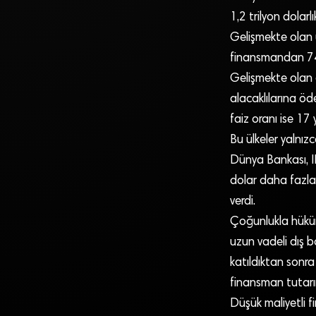
1,2 trilyon dolarl
Gelişmekte olan ül
finansmandan 741
Gelişmekte olan 
alacaklılarına öd
faiz oranı ise 17 
Bu ülkeler yalnız
Dünya Bankası, I
dolar daha fazla 
verdi.
Çoğunlukla hükümet
uzun vadeli dış 
katıldıktan sonra g
finansman tutarın
Düşük maliyetli f