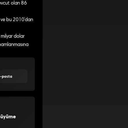
 mevcut olan 86
dı ve bu 2010’dan
 milyar dolar
tamamlanmasına
E-posta
 Büyüme