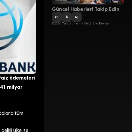
Güncel Haberleri Takip Edin
in
𝕏
ig
©2026 Turkishtime – İş Kültürü ve Ekonomi
faiz ödemeleri
41 milyar
 dolarla tüm
lirli ülke ise