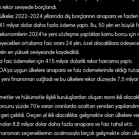
ık rekor seviyede borçlandı.
keler, 2022-2024 yıllarında dış borçlarının anapara ve faizleri iç
 milyar dolar daha fazla ödeme yaptı. Bu, 50 yılın en büyük fa
ekonomilerin 2024’te yeni sözleşme yaptıkları kamu borcu için 
eyecekleri ortalama faiz oranı 24 yılın, özel alacaklılara ödeyec
yılın en yüksek seviyesinde kaydedildi.
ca faiz ödemeleri için 415 milyar dolarlık rekor harcama yaptı.
DA’ya uygun ülkelere anapara ve faiz ödemelerinde aldığı tuta
yeni finansman sağladı ve bu ülkelere rekor düzeyde 7,5 milyar 
ler ve hükümetle ilişkili kuruluşlardan oluşan resmi ikili alacaklıl
borcunu yüzde 70’e varan oranlarda azaltan yeniden yapılandır
eri çekildi. Geçen yıl ikili alacaklılar, gelişmekte olan ülkelere ver
dan 8,8 milyar dolar daha fazla anapara ve faiz tahsil etti.
inansman seçeneklerinin azalmasıyla birçok gelişmekte olan ülke 