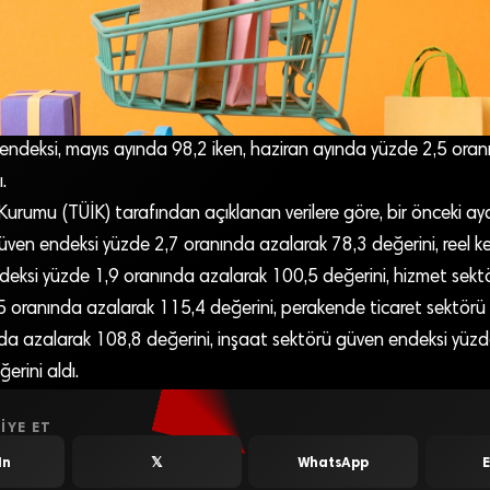
ndeksi, mayıs ayında 98,2 iken, haziran ayında yüzde 2,5 oran
.
k Kurumu (TÜİK) tarafından açıklanan verilere göre, bir önceki a
üven endeksi yüzde 2,7 oranında azalarak 78,3 değerini, reel k
deksi yüzde 1,9 oranında azalarak 100,5 değerini, hizmet sekt
5 oranında azalarak 115,4 değerini, perakende ticaret sektörü
da azalarak 108,8 değerini, inşaat sektörü güven endeksi yüzd
erini aldı.
IYE ET
In
𝕏
WhatsApp