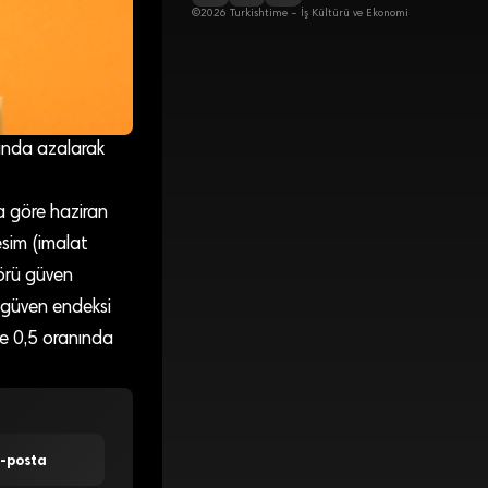
©2026 Turkishtime – İş Kültürü ve Ekonomi
ında azalarak
ya göre haziran
esim (imalat
örü güven
 güven endeksi
e 0,5 oranında
E-posta