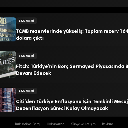
EKONOMI
TCMB rezervlerinde yükseliş: Toplam rezerv 164
dolara çıktı
EKONOMI
Fitch: Türkiye’nin Borç Sermayesi Piyasasında
Devam Edecek
EKONOMI
Citi’den Türkiye Enflasyonu İçin Temkinli Mesaj
Dezenflasyon Süreci Kolay Olmayacak
Turkishtime Dergi
Hakkımızda
Künye ve İletişim
Reklam