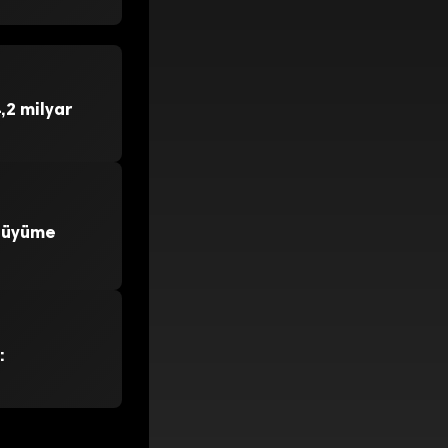
,2 milyar
 Büyüme
: