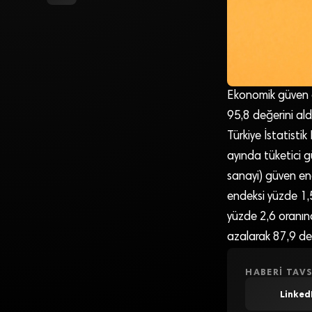
Ekonomik güven e
95,8 değerini aldı
Türkiye İstatisti
ayında tüketici g
sanayi) güven en
endeksi yüzde 1,
yüzde 2,6 oranın
azalarak 87,9 değ
HABERI TAVS
Linked