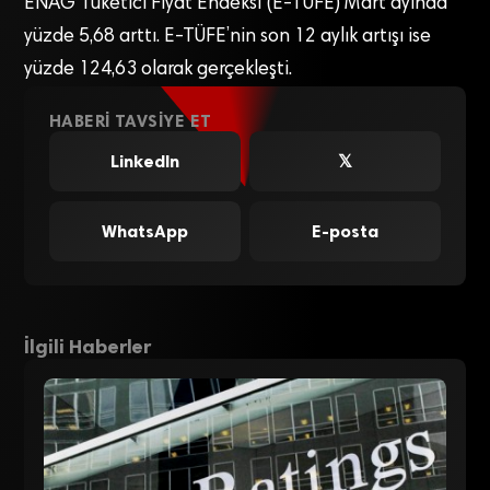
ENAG Tüketici Fiyat Endeksi (E-TÜFE) Mart ayında
yüzde 5,68 arttı. E-TÜFE’nin son 12 aylık artışı ise
yüzde 124,63 olarak gerçekleşti.
HABERI TAVSIYE ET
LinkedIn
𝕏
WhatsApp
E-posta
İlgili Haberler