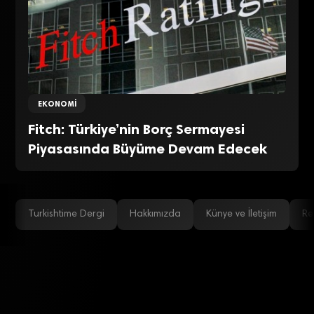
EKONOMI
Fitch: Türkiye’nin Borç Sermayesi
Piyasasında Büyüme Devam Edecek
Turkishtime Dergi
Hakkımızda
Künye ve İletişim
Re