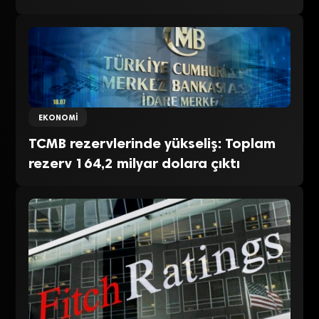
EKONOMI
TCMB rezervlerinde yükseliş: Toplam
rezerv 164,2 milyar dolara çıktı