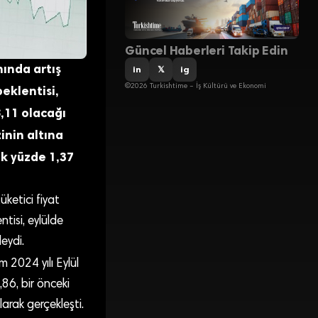
Güncel Haberleri Takip Edin
nında artış
in
𝕏
ig
©2026 Turkishtime – İş Kültürü ve Ekonomi
eklentisi,
8,11 olacağı
inin altına
lık yüzde 1,37
üketici fiyat
ntisi, eylülde
eydi.
2024 yılı Eylül
,86, bir önceki
arak gerçekleşti.