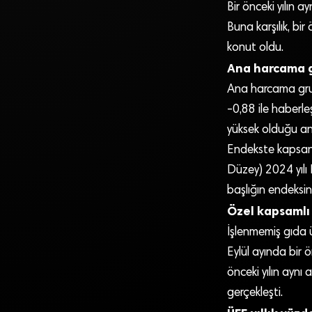
Bir önceki yılın 
Buna karşılık, bir
konut oldu.
Ana harcama g
Ana harcama grupl
-0,88 ile haberleş
yüksek olduğu ana
Endekste kapsan
Düzey) 2024 yılı 
başlığın endeksin
Özel kapsamlı
İşlenmemiş gıda ür
Eylül ayında bir 
önceki yılın aynı
gerçekleşti.