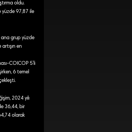
ştırma oldu.
se yüzde 97,87 ile
an ana grup yüzde
 artışın en
ması-COICOP 5’li
şirken, 6 temel
ekleşti.
ğişim, 2024 yılı
de 36,44, bir
64,74 olarak