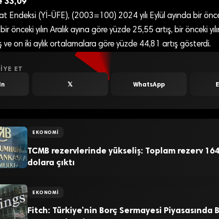
e 33,09
Fiyat Endeksi (Yİ-ÜFE), (2003=100) 2024 yılı Eylül ayında bir önc
bir önceki yılın Aralık ayına göre yüzde 25,55 artış, bir önceki yıl
 ve on iki aylık ortalamalara göre yüzde 44,81 artış gösterdi.
IYE ET
In
𝕏
WhatsApp
EKONOMI
TCMB rezervlerinde yükseliş: Toplam rezerv 164
dolara çıktı
EKONOMI
Fitch: Türkiye’nin Borç Sermayesi Piyasasında