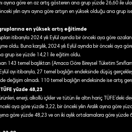
aynı ayına göre en az artış gösteren ana grup yüzde 26,60 ile ula
 önceki yılın aynı ayına göre artışın en yüksek olduğu ana grup i
ruplarına en yüksek artış eğitimde
arı itibarıyla 2024 yılı Eylül ayında bir önceki aya göre azal
me oldu. Buna karşılık, 2024 yılı Eylül ayında bir önceki aya göre
 grup ise yüzde 14,21 ile eğitim oldu.
an 143 temel başlıktan (Amaca Göre Bireysel Tüketim Sınıfla
Eylül ayı itibarıyla, 27 temel başlığın endeksinde düşüş gerçekle
de değişim olmadı. 110 temel başlığın endeksinde ise artış gerç
 TÜFE yüzde 48,23
ünleri, enerji, alkollü içkiler ve tütün ile altın hariç TÜFE’deki de
önceki aya göre yüzde 3,22, bir önceki yılın Aralık ayına göre yüz
 ayına göre yüzde 48,23 ve on iki aylık ortalamalara göre yüzde 