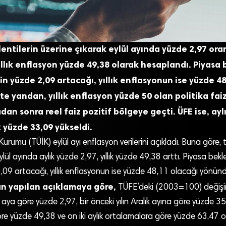
entilerin üzerine çıkarak eylül ayında yüzde 2,97 ora
ıllık enflasyon yüzde 49,38 olarak hesaplandı. Piyasa b
in yüzde 2,09 artacağı, yıllık enflasyonun ise yüzde 4
e yandan, yıllık enflasyon yüzde 50 olan politika faiz
radan sonra reel faiz pozitif bölgeye geçti. ÜFE ise, ay
k yüzde 33,09 yükseldi.
 Kurumu (TÜİK) eylül ayı enflasyon verilerini açıkladı. Buna göre, t
ül ayında aylık yüzde 2,97, yıllık yüzde 49,38 arttı. Piyasa bekle
09 artacağı, yıllık enflasyonun ise yüzde 48,11 olacağı yönünd
an yapılan açıklamaya göre,
TÜFE’deki (2003=100) değişim 
 aya göre yüzde 2,97, bir önceki yılın Aralık ayına göre yüzde 35
göre yüzde 49,38 ve on iki aylık ortalamalara göre yüzde 63,47 ol