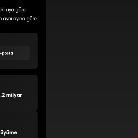
eki aya göre
ın aynı ayına göre
E-posta
,2 milyar
 Büyüme