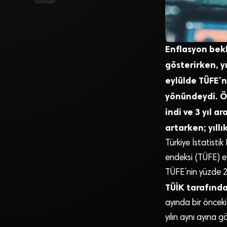
Enflasyon bekl
gösterirken, y
eylülde TÜFE’n
yönündeydi. Öt
indi ve 3 yıl a
artarken; yıllı
Türkiye İstatistik
endeksi (TÜFE) eyl
TÜFE’nin yüzde 2,
TÜİK tarafınd
ayında bir önceki
yılın aynı ayına 