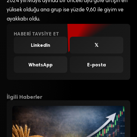
2024 yılı Mayıs ayında bir önceki aya göre artışın en
yüksek olduğu ana grup ise yüzde 9,60 ile giyim ve
ayakkabı oldu.
HABERI TAVSIYE ET
LinkedIn
𝕏
WhatsApp
E-posta
İlgili Haberler