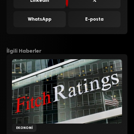
LinkedIn
𝕏
WhatsApp
E-posta
İlgili Haberler
EKONOMI