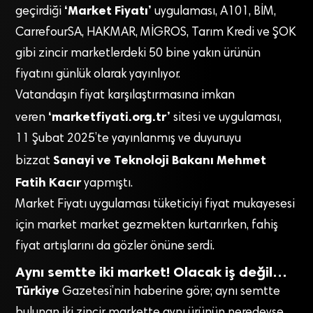
‘Market Fiyatı’
geçirdiği
uygulaması, A101, BİM,
CarrefourSA, HAKMAR, MİGROS, Tarım Kredi ve ŞOK
gibi zincir marketlerdeki 50 bine yakın ürünün
fiyatını günlük olarak yayınlıyor.
Vatandaşın fiyat karşılaştırmasına imkan
‘marketfiyati.org.tr’
veren
sitesi ve uygulaması,
11 Şubat 2025’te yayınlanmış ve duyuruyu
Sanayi ve Teknoloji Bakanı Mehmet
bizzat
Fatih Kacır
yapmıştı.
Market Fiyatı uygulaması tüketiciyi fiyat mukayesesi
için market market gezmekten kurtarırken, fahiş
fiyat artışlarını da gözler önüne serdi.
Aynı semtte iki market! Olacak iş değil…
Türkiye
Gazetesi’nin haberine göre; aynı semtte
bulunan iki zincir markette aynı ürünün neredeyse