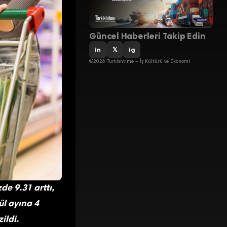
Güncel Haberleri Takip Edin
in
𝕏
ig
©2026 Turkishtime – İş Kültürü ve Ekonomi
e 9.31 arttı,
ül ayına 4
ildi.