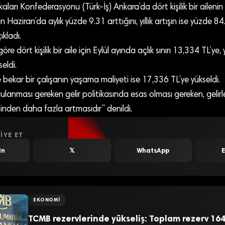
ikaları Konfederasyonu (Türk-İş) Ankara’da dört kişilik bir ailen
 Haziran’da aylık yüzde 9.31 arttığını, yıllık artışın ise yüzde 
ıkladı.
göre dört kişilik bir aile için Eylül ayında açlık sınırı 13,334 TL’ye, y
eldi.
bekar bir çalışanın yaşama maliyeti ise 17,336 TL’ye yükseldi.
anması gereken gelir politikasında esas olması gereken, gelirl
inden daha fazla artmasıdır” denildi.
IYE ET
In
𝕏
WhatsApp
EKONOMI
TCMB rezervlerinde yükseliş: Toplam rezerv 164