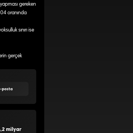
in yapması gereken
84.04 oranında
oksulluk sınırı ise
erin gerçek
E-posta
,2 milyar