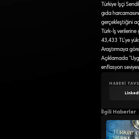
Türkiye İşçi Send
gıda harcamasının
gerçekleştiğini aç
Türk-İş verilerine 
43,433 TL’ye yüks
Araştırmaya göre 
Açıklamada “Uygul
enflasyon seviyes
HABERI TAVS
Linked
İlgili Haberler