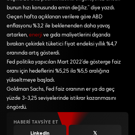
bunun hızı konusunda emin değiliz.” diye yazdı.
Geçen hafta açıklanan verilere göre ABD
enflasyonu %3,2 ile beklenenden daha yavaş
artarken,
enerji
ve gıda maliyetlerini dışarıda
bırakan çekirdek tüketici fiyat endeksi yıllık %4,7
oranında artış gösterdi.
Fed politika yapıcıları Mart 2022’de gösterge faiz
oranı için hedeflerini %5,25 ila %5,5 aralığına
yükseltmeye başladı.
Goldman Sachs, Fed faiz oranının er ya da geç
yüzde 3-3,25 seviyelerinde istikrar kazanmasını
öngördü.
HABERI TAVSIYE ET
LinkedIn
𝕏