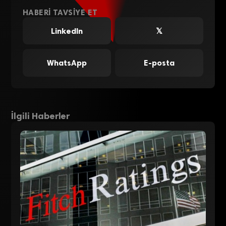
HABERI TAVSIYE ET
LinkedIn
𝕏
WhatsApp
E-posta
İlgili Haberler