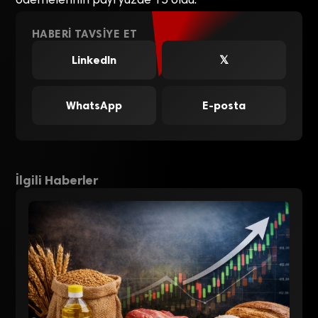
ödemelerinin payı yüzde 15 oldu.
HABERI TAVSIYE ET
LinkedIn
𝕏
WhatsApp
E-posta
İlgili Haberler