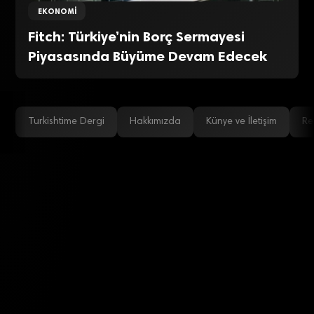
EKONOMI
Fitch: Türkiye’nin Borç Sermayesi
Piyasasında Büyüme Devam Edecek
Turkishtime Dergi
Hakkımızda
Künye ve İletişim
Re