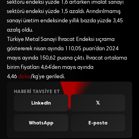
sektörü endeksi yüzde 1,6 artarken imalat sanayi
sektörü endeksi yüzde 1,5 azaldı. Arındırılmamış
sanayi üretim endeksinde yıllık bazda yüzde 3,45
azalış oldu.
Türkiye Metal Sanayi İhracat Endeksi sıçrama
göstererek nisan ayında 110,05 puan’dan 2024
mayıs ayında 150,62 puana çıktı. İhracat ortalama
birim fiyatları 4,64’den mayıs ayında
4,46
dolar
/kg’ye geriledi.
HABERI TAVSIYE ET
LinkedIn
𝕏
WhatsApp
E-posta