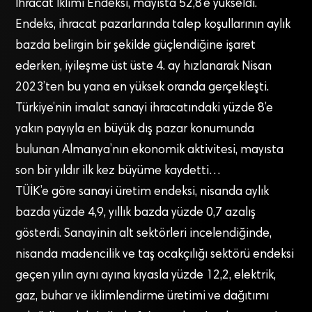
İhracat İklimi Endeksi, mayısta 52,8’e yükseldi.
Endeks, ihracat pazarlarında talep koşullarının aylık
bazda belirgin bir şekilde güçlendiğine işaret
ederken, iyileşme üst üste 4. ay hızlanarak Nisan
2023’ten bu yana en yüksek oranda gerçekleşti.
Türkiye’nin imalat sanayi ihracatındaki yüzde 8’e
yakın payıyla en büyük dış pazar konumunda
bulunan Almanya’nın ekonomik aktivitesi, mayısta
son bir yıldır ilk kez büyüme kaydetti…
TÜİK’e göre sanayi üretim endeksi, nisanda aylık
bazda yüzde 4,9, yıllık bazda yüzde 0,7 azalış
gösterdi. Sanayinin alt sektörleri incelendiğinde,
nisanda madencilik ve taş ocakçılığı sektörü endeksi
geçen yılın aynı ayına kıyasla yüzde 12,2, elektrik,
gaz, buhar ve iklimlendirme üretimi ve dağıtımı