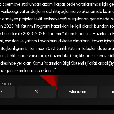
t sermaye stokundan azami kapasitede yararlanılması için ger
verileceği, vatandaşların acil ihtiyaçlarına ve ekonomide katm
etmeyen projeler teklif edilmeyeceği vurgulanan genelgede, şu
n 2023 Yılı Yatırım Programı hazırlıkları ile ilgili olarak bundan s
len hususlar ile 2023-2025 Dönemi Yatırım Programı Hazırlama 
leri, esasları ve yatırım tavanlarını dikkate almalarını, tavan için
 Başkanlığının 5 Temmuz 2022 tarihli Yatırım Talepleri duyurus
rım tekliflerinde varsa proje bazındaki değişiklik önerilerini ivedili
resinde yer alan Kamu Yatırımları Bilgi Sistemi (KaYa) aracılığıyl
na göndermelerini rica ederim.”
IYE ET
In
𝕏
WhatsApp