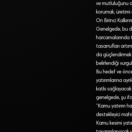
ve mutluluğunu d
korumak, üretimi
On Birinci Kalkınm
Genelgede, bu dö
harcamalarında ta
tasarrufları artır
da güçlendirmek 
belirlendiği vurgu
Bu hedef ve öncel
yatırımlarına ay
katkı sağlayacak ş
genelgede, şu ifad
“Kamu yatırım ha
destekleyici mahiy
Kamu kesimi yatır