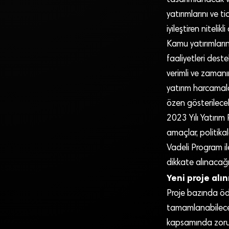
tasarımlanacak ve
yatırımlarını ve t
iyileştiren nitelikl
Kamu yatırımların
faaliyetleri deste
verimli ve zaman
yatırım harcamal
özen gösterilecekt
2023 Yılı Yatırı
amaçlar, politika
Vadeli Program il
dikkate alınacağı b
Yeni proje al
Proje bazında öde
tamamlanabilecek 
kapsamında zorunl