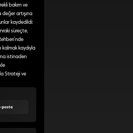
ekli bakım ve
a değer artışına
nlar kaydedildi:
onraki süreçte,
Rehberi’nde
de kalmak kaydıyla
una istinaden
kle
a Strateji ve
E-posta