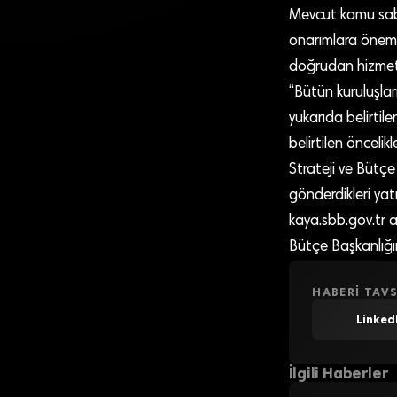
Mevcut kamu sabi
onarımlara önem 
doğrudan hizmet 
“Bütün kuruluşları
yukarıda belirti
belirtilen öncelik
Strateji ve Bütçe
gönderdikleri yatı
kaya.sbb.gov.tr ad
Bütçe Başkanlığı
HABERI TAVS
Linked
İlgili Haberler