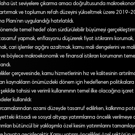
aha üst seviyelere çıkarma amacı doğrultusunda makroekonomik
 artırmak ve toplumun refah düzeyini yükseltmek üzere 2019
a Planı’nın uygulandığı hatırlatıldı.
nemde temel hedef olan sürdürülebilir büyümeyi gerçekleştir
sarruf yapmak, enflasyonu düşürerek fiyat istikrarını korumak, y
mak, cari işlemler açığını azaltmak, kamu mali dengelerini ve mali
ve böylece makroekonomik ve finansal istikrarı korumanın temel 
landı.
ikler çerçevesinde, kamu hizmetlerinin hız ve kalitesinin artırılm
rılan kaynakların önümüzdeki dönem için hedeflenen politikalar
ekilde tahsisi ve verimli kullanımının temel ilke olacağına işaret
eler kullanıldı:
rcamalarından azami düzeyde tasarruf edilirken, kalkınma pota
etteki iktisadi ve sosyal altyapı yatırımlarına öncelik verilmeye 
ımları bütüncül bir yaklaşımla özel kesim yatırımlarını tamamlay