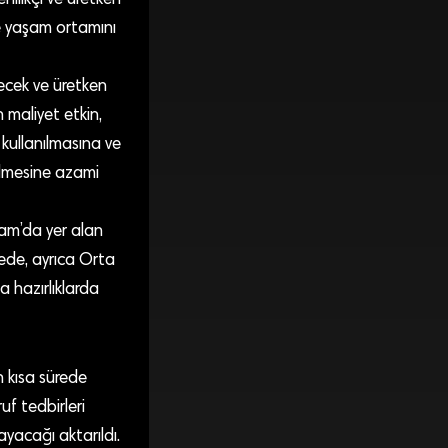
nilikçi ve üretken
 ve yaşam ortamını
recek ve üretken
n maliyet etkin,
kullanılmasına ve
lmesine azami
ram’da yer alan
gede, ayrıca Orta
a hazırlıklarda
n kısa sürede
f tedbirleri
yacağı aktarıldı.