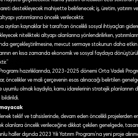
 hayata geçirilecektir. Kamu yatırım öncelikleri özel sektörün ye
icareti destekleyecek mahiyette belirlenecek; iş, üretim, yatırım
i altyapı yatırımlarına öncelik verilecektir.
a ayrılan kaynaklar bir taraftan öncelikli sosyal ihtiyaçları gide
kleyecek nitelikteki altyapı alanlarına yönlendirilirken, yatırımları
ında gerçekleştirilmesine, mevcut sermaye stokunun daha etkin 
arının en kısa zamanda ekonomik ve sosyal faydaya dönüştürü
ir.”
m Programı hazırlıklarında, 2023-2025 dönemi Orta Vadeli Prog
lar, öncelikler ve mali çerçevenin esas alınacağı belirtilen genel
e uyumlu olmak kaydıyla, kamu idarelerinin stratejik planlarının d
ildirildi.
ınmayacak
nek teklif ve tahsislerinde, devam eden öncelikli projelerden e
olanlara öncelik verileceğine dikkat çekilen genelgede, tasarru
u haller dışında 2023 Yılı Yatırım Programı’na yeni proje alınma