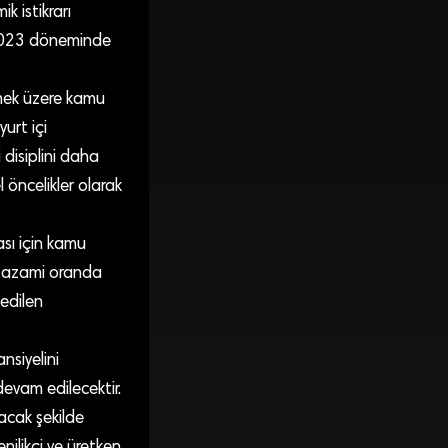
 istikrarı
-2023 döneminde
mek üzere kamu
urt içi
 disiplini daha
öncelikler olarak
ası için kamu
a azami oranda
 edilen
nsiyelini
devam edilecektir.
acak şekilde