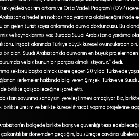
ürkiye’deki yatırım ortamı ve Orta Vadeli Program’ı (OVP) içer
 Arabistan’a hedefleri noktasında yardımcı olabileceğini ifade
 şu an gelen turist sayısı anlamında dünya dördüncüsü. Bu alan
imiz ve kaynaklarımız var. Burada Suudi Arabistan’a yardımcı olabi
ktörü. İnşaat alanında Türkiye büyük küresel oyunculardan biri.
z bir alan. Suudi Arabistan’da dünyanın en büyük projelerinden 
durumda ve biz bunun bir parçası olmak istiyoruz.” dedi.
unma sektörü başta olmak üzere geçen 20 yılda Türkiye’de yaşa
ğlanan ilerlemeler hakkında bilgi veren Şimşek, Türkiye ve Suudi 
e birlikte çalışabileceğine işaret etti.
abistan savunma sanayisini yerelleştirmeyi amaçlıyor. Biz, birlik
ek, birlikte üretim ve birlikte küresel ihracat yapma projelerine açı
 Arabistan’ın bölgede birlikte barış ve güvenliği tesis edebileceğ
çalkantılı bir dönemden geçtiğini, bu süreçte caydırıcı ülkelerin 