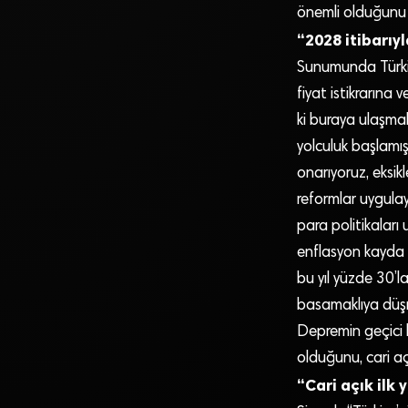
önemli olduğunu 
“2028 itibarıyl
Sunumunda Türkiy
fiyat istikrarına
ki buraya ulaşmak
yolculuk başlamı
onarıyoruz, eksikl
reformlar uygula
para politikaları 
enflasyon kayda 
bu yıl yüzde 30’l
basamaklıya düşme
Depremin geçici 
olduğunu, cari a
“Cari açık ilk 