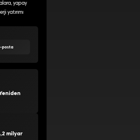
alara, yapay
rji yatırımı
E-posta
 Yeniden
,2 milyar