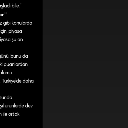
ladı bile.”
or”
iz gibi konularda
için, piyasa
iyasa şu an
üğünü, bunu da
aki puanlardan
anlama
, Türkiye’de daha
usunda
eşil ürünlerde dev
 ile ortak