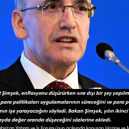
imşek, enflasyonu düşürürken sıra dışı bir şey yapıl
para politikaları uygulamalarının süreceğini ve para po
ının işe yarayacağını söyledi. Bakan Şimşek, yılın ikinci
yda değer oranda düşeceğini sözlerine ekledi.
abistan Yatırım ve İş Forumu’nun açılışında konuşan Hazine ve 