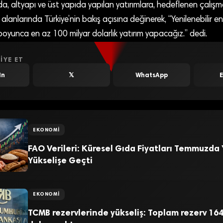
, altyapı ve üst yapıda yapılan yatırımlara, hedeflenen çalışm
 alanlarında Türkiye’nin bakış açısına değinerek, “Yenilenebilir ene
 boyunca en az 100 milyar dolarlık yatırım yapacağız.” dedi.
IYE ET
In
𝕏
WhatsApp
EKONOMI
FAO Verileri: Küresel Gıda Fiyatları Temmuzda
Yükselişe Geçti
EKONOMI
TCMB rezervlerinde yükseliş: Toplam rezerv 164