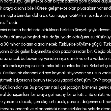
’nin borçluluğu, gelişmekte olan birçok pazara göre görece düş
bir araya alsanız bile, küresel gelişmekte olan piyasaların yarıs
nın üçte birinden daha az. Cari açığın GSMH’nin yüzde 2,5’i
ruz.” dedi.
lerini artırma hedefinde olduklarını belirten Şimşek, şöyle devam 
 doğru düşmeye başladı bile, doğru yolda olduğumuzu düşünüyo
sında 30 milyar doların altına inecek. Türkiye’de büyüme güçlü. Tü
nın önde gelen büyümekte olan pazarlarından biri. Geçici ola
ruz ancak bu büyümeyi yeniden inşa etmek ve orta vadede sür
ağlamak için yapısal reformlar kilit alanlardan biri. Rekabetçi 
ız, üretken bir ekonomi ortaya koymak istiyorsanız ve uzun va
iştirmek istiyorsanız bunun tek yolu yapısal dönüşüm. OVP progr
üçlü kanıtlar var. Bu program nasıl çalışacağını bilmemiz gerek; 
ısal dönüşümlerin bir araya gelmesi, iyi bir anlatı… Bu anlatı, ya
e yardımcı olacak, içeri akışı artıracak, paranın değerinin artma
ması hızlanacak ve ekonomideki dengesizlikler bu şekilde deng