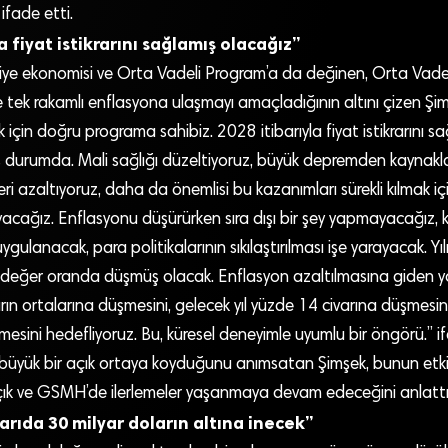
ifade etti.
a fiyat istikrarını sağlamış olacağız”
e ekonomisi ve Orta Vadeli Program’a da değinen, Orta Vadel
 ve tek rakamlı enflasyona ulaşmayı amaçladığının altını çizen Şi
 için doğru programa sahibiz. 2028 itibarıyla fiyat istikrarını s
ş durumda. Mali sağlığı düzeltiyoruz, büyük depremden kaynakl
eri azaltıyoruz, daha da önemlisi bu kazanımları sürekli kılmak iç
yacağız. Enflasyonu düşürürken sıra dışı bir şey yapmayacağız, 
uygulanacak, para politikalarının sıkılaştırılması işe yarayacak. Yılı
değer oranda düşmüş olacak. Enflasyon azaltılmasına giden yo
arın ortalarına düşmesini, gelecek yıl yüzde 14 civarına düşmesi
sini hedefliyoruz. Bu, küresel deneyimle uyumlu bir öngörü.” ifa
büyük bir açık ortaya koyduğunu anımsatan Şimşek, bunun etkis
çık ve GSMH’de ilerlemeler yaşanmaya devam edeceğini anlattı
yarıda 30 milyar doların altına inecek”