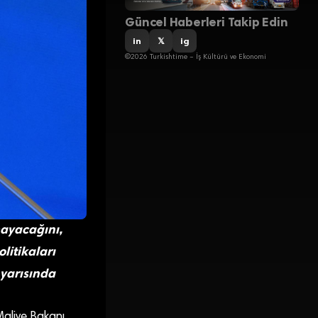
Güncel Haberleri Takip Edin
in
𝕏
ig
©2026 Turkishtime – İş Kültürü ve Ekonomi
mayacağını,
litikaları
 yarısında
Maliye Bakanı