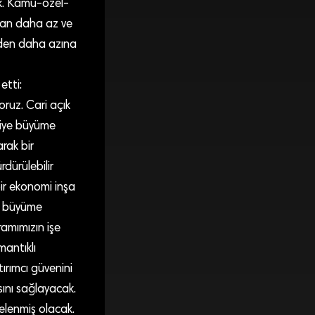
ük. Kamu-özel-
ından daha az ve
nden daha azına
etti:
ruz. Cari açık
rkiye büyüme
rak bir
dürülebilir
bir ekonomi inşa
de büyüme
amımızın işe
mantıklı
tırımcı güvenini
sını sağlayacak.
elenmiş olacak.