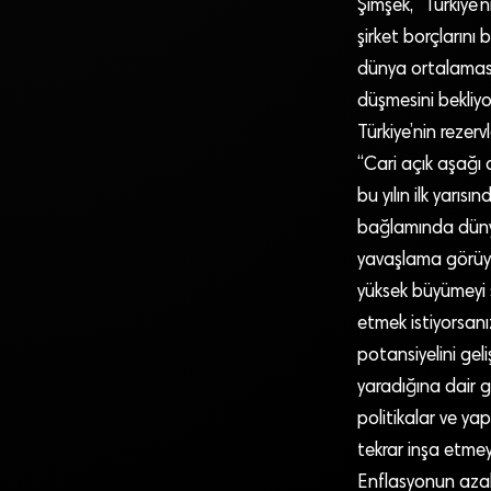
Şimşek, “Türkiye
şirket borçlarını 
dünya ortalaması
düşmesini bekliyo
Türkiye’nin rezerv
“Cari açık aşağı
bu yılın ilk yarı
bağlamında dünya
yavaşlama görüyo
yüksek büyümeyi s
etmek istiyorsan
potansiyelini gel
yaradığına dair g
politikalar ve yap
tekrar inşa etmey
Enflasyonun azal