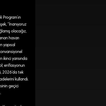
i Program’ın
mşek, “İnanıyoruz
ağlamış olacağız,
anan hasarı
in yapısal
konvansiyonel
n ikinci yarısında
l; enflasyonun
ni, 2026’da tek
delerini kullandı.
inin geçici
.