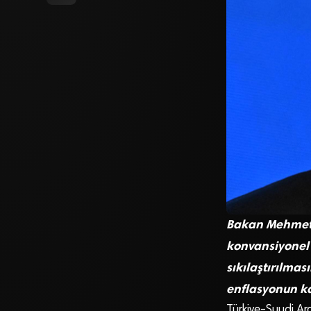
Bakan Mehmet Ş
konvansiyonel 
sıkılaştırılmas
enflasyonun ka
Türkiye-Suudi Ar