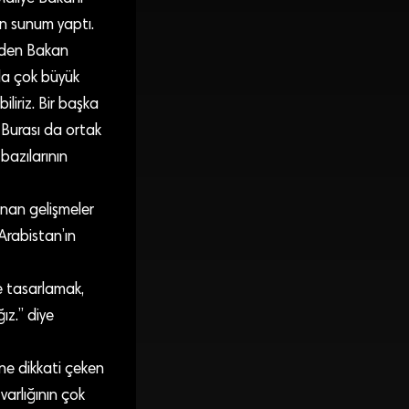
en sunum yaptı.
 eden Bakan
da çok büyük
liriz. Bir başka
 Burası da ortak
bazılarının
nan gelişmeler
Arabistan’ın
te tasarlamak,
ğız.” diye
ine dikkati çeken
varlığının çok