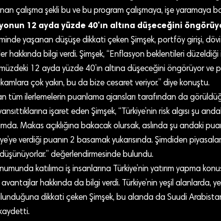
nan çalışma şekli bu ve bu program çalışmaya, işe yaramaya baş
yonun 12 ayda yüzde 40’ın altına düşeceğini öngörüy
priminde yaşanan düşüşe dikkati çeken Şimşek, portföy girişi, döv
r hakkında bilgi verdi. Şimşek, “Enflasyon beklentileri düzeldiği 
üzdeki 12 ayda yüzde 40’ın altına düşeceğini öngörüyor ve p
kamlara çok yakın, bu da bize cesaret veriyor.” diye konuştu.
an tüm ilerlemelerin puanlama ajansları tarafından da görüld
nsıttıklarına işaret eden Şimşek, “Türkiye’nin risk algısı şu and
umda. Makas açıklığına bakacak olursak, aslında şu andaki pu
iye’ye verdiği puanın 2 basamak yukarısında. Şimdiden piyasalar
 düşünüyorlar.” değerlendirmesinde bulundu.
numunda katılımcı iş insanlarına Türkiye’nin yatırım yapma kon
 avantajlar hakkında da bilgi verdi. Türkiye’nin yeşil alanlarda, y
bulunduğuna dikkati çeken Şimşek, bu alanda da Suudi Arabistan
 kaydetti.