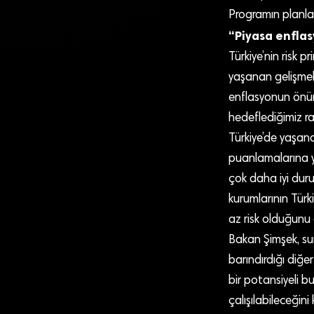
Programın planla
“Piyasa enflas
Türkiye’nin risk 
yaşanan gelişmele
enflasyonun önüm
hedeflediğimiz ra
Türkiye’de yaşan
puanlamalarına ya
çok daha iyi dur
kurumlarının Türk
az risk olduğunu
Bakan Şimşek, su
barındırdığı diğer
bir potansiyeli 
çalışılabileceğini