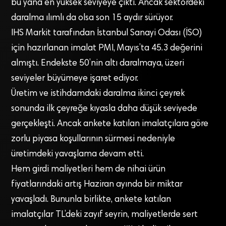
bu yana en yüksek seviyeye çıktı. Ancak sektördeki
daralma ılımlı da olsa son 15 aydır sürüyor.
IHS Markit tarafından İstanbul Sanayi Odası (İSO)
için hazırlanan imalat PMI, Mayıs’ta 45.3 değerini
almıştı. Endekste 50’nin altı daralmaya, üzeri
seviyeler büyümeye işaret ediyor.
Üretim ve istihdamdaki daralma ikinci çeyrek
sonunda ilk çeyreğe kıyasla daha düşük seviyede
gerçekleşti. Ancak ankete katılan imalatçılara göre
zorlu piyasa koşullarının sürmesi nedeniyle
üretimdeki yavaşlama devam etti.
Hem girdi maliyetleri hem de nihai ürün
fiyatlarındaki artış Haziran ayında bir miktar
yavaşladı. Bununla birlikte, ankete katılan
imalatçılar TL’deki zayıf seyrin, maliyetlerde sert