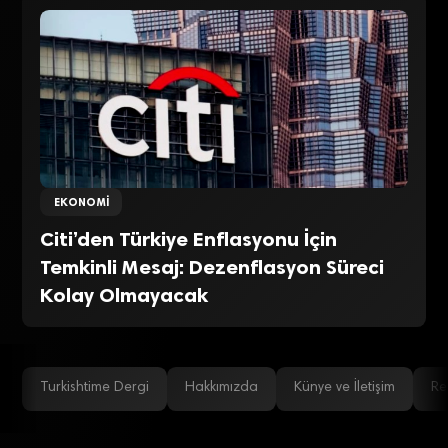
EKONOMI
Citi’den Türkiye Enflasyonu İçin
Temkinli Mesaj: Dezenflasyon Süreci
Kolay Olmayacak
Turkishtime Dergi
Hakkımızda
Künye ve İletişim
Re