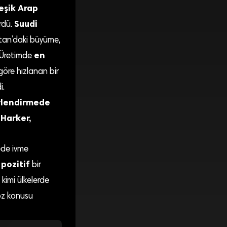
leşik Arap
Suudi
ürdü.
stan’daki büyüme,
en
 Üretimde
göre hızlanan bir
i.
erlendirmede
Harker,
ede ivme
pozitif
n
bir
 kimi ülkelerde
öz konusu