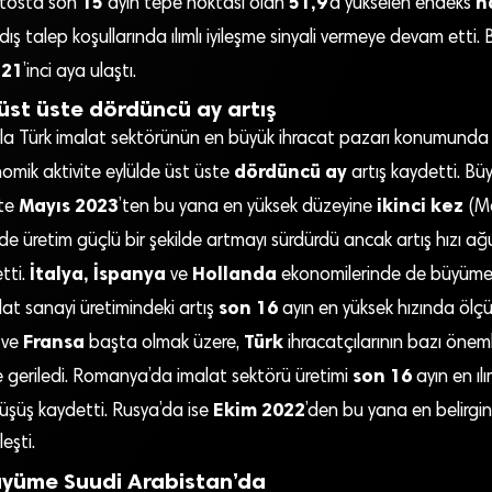
15
51,9
h
stosta son
ayın tepe noktası olan
’a yükselen endeks
ş talep koşullarında ılımlı iyileşme sinyali vermeye devam etti
21
i
’inci aya ulaştı.
st üste dördüncü ay artış
yıyla Türk imalat sektörünün en büyük ihracat pazarı konumund
dördüncü ay
mik aktivite eylülde üst üste
artış kaydetti. Büy
Mayıs 2023
ikinci kez
kte
’ten bu yana en yüksek düzeyine
(Ma
’de üretim güçlü bir şekilde artmayı sürdürdü ancak artış hızı a
İtalya, İspanya
Hollanda
tti.
ve
ekonomilerinde de büyüme 
son 16
at sanayi üretimindeki artış
ayın en yüksek hızında ölçü
Fransa
Türk
ve
başta olmak üzere,
ihracatçılarının bazı önem
son 16
e geriledi. Romanya’da imalat sektörü üretimi
ayın en ıl
Ekim 2022
düşüş kaydetti. Rusya’da ise
’den bu yana en belirgin
eşti.
üyüme Suudi Arabistan’da