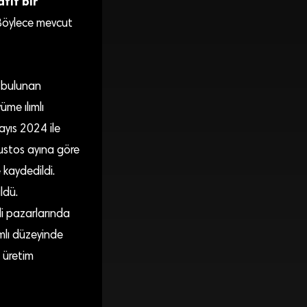
afif bir
. Böylece mevcut
a bulunan
üme ılımlı
yıs 2024 ile
ğustos ayına göre
kaydedildi.
ldü.
li pazarlarında
ımlı düzeyinde
 üretim