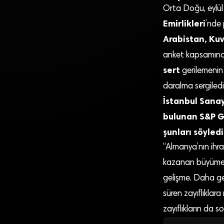
Orta Doğu, eylül
Emirlikleri
’nde 
Arabistan, Kuv
anket kapsamında
sert
gerilemenin
daralma sergiledi
İstanbul Sanay
bulunan S&P G
şunları söyledi
“Almanya’nın ihr
kazanan büyüm
gelişme. Daha ge
süren zayıflıklara
zayıflıkların da 