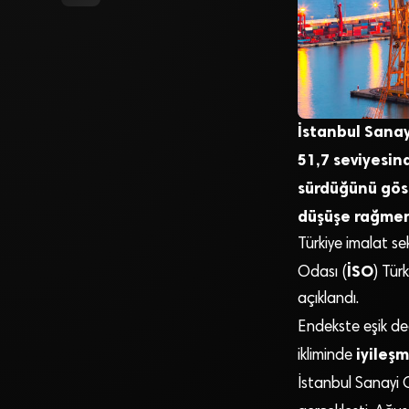
İstanbul Sanay
51,7 seviyesin
sürdüğünü göst
düşüşe rağmen 
Türkiye imalat se
İSO
Odası (
) Tür
açıklandı.
Endekste eşik d
iyileş
ikliminde
İstanbul Sanayi O