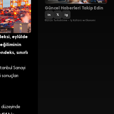
Güncel Haberleri Takip Edin
in
𝕏
ig
©2026 Turkishtime – İş Kültürü ve Ekonomi
deksi, eylülde
 eğiliminin
ndeks, sınırlı
İstanbul Sanayi
 sonuçları
7
düzeyinde