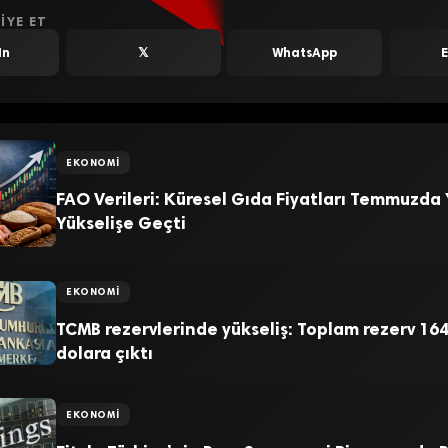
IYE ET
In
𝕏
WhatsApp
EKONOMI
FAO Verileri: Küresel Gıda Fiyatları Temmuzda
Yükselişe Geçti
EKONOMI
TCMB rezervlerinde yükseliş: Toplam rezerv 164
dolara çıktı
EKONOMI