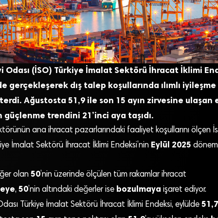
i Odası (İSO) Türkiye İmalat Sektörü İhracat İklimi En
de gerçekleşerek dış talep koşullarında ılımlı iyileşme
erdi. Ağustosta 51,9 ile son 15 ayın zirvesine ulaşan e
güçlenme trendini 21’inci aya taşıdı.
ktörünün ana ihracat pazarlarındaki faaliyet koşullarını ölçen 
Eylül 2025
kiye İmalat Sektörü İhracat İklimi Endeksi’nin
dönemi
50
eğer olan
’nin üzerinde ölçülen tüm rakamlar ihracat
meye
50
bozulmaya
,
’nin altındaki değerler ise
işaret ediyor.
51,
dası Türkiye İmalat Sektörü İhracat İklimi Endeksi, eylülde