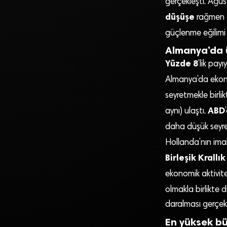
gerçekleşti. Ağu
düşüşe
rağmen dı
güçlenme eğilim
Almanya’da ü
Yüzde 8
’lik pa
Almanya’da ekono
seyretmekle birli
ABD
aynı) ulaştı.
daha düşük seyre
Hollanda’nın imal
Birleşik Krallık
ekonomik aktivit
olmakla birlikte 
daralması gerçekl
En yüksek b