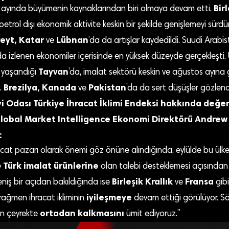
Bir
 ayında büyümenin kaynaklarından biri olmaya devam etti.
petrol dışı ekonomik aktivite keskin bir şekilde genişlemeyi sürd
eyt, Katar
Lübnan
ve
’da da artışlar kaydedildi. Suudi Arabi
 izlenen ekonomiler içerisinde en yüksek düzeyde gerçekleşti.
Tayvan
 yaşandığı
’da, imalat sektörü keskin ve ağustos ayına 
Brezilya, Kanada
Pakistan
.
ve
’da da sert düşüşler gözlend
i Odası Türkiye İhracat İklimi Endeksi hakkında değ
lobal Market Intelligence Ekonomi Direktörü Andrew 
:
acat pazarı olarak önemi göz önüne alındığında, eylülde bu ülk
Türk imalat ürünlerine
e
olan talebi desteklemesi açısında
Birleşik Krallık
Fransa
niş bir açıdan bakıldığında ise
ve
gibi
iyileşmeye
 rağmen ihracat ikliminin
devam ettiği görülüyor. S
ortadan kalkmasını
son çeyrekte
ümit ediyoruz.”