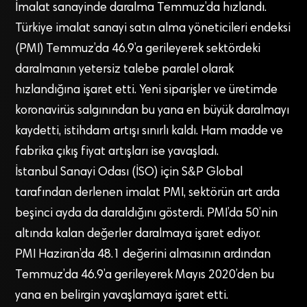
İmalat sanayinde daralma Temmuz’da hızlandı.
Türkiye imalat sanayi satın alma yöneticileri endeksi
(PMI) Temmuz’da 46.9’a gerileyerek sektördeki
daralmanın yetersiz talebe paralel olarak
hızlandığına işaret etti. Yeni siparişler ve üretimde
koronavirüs salgınından bu yana en büyük daralmayı
kaydetti, istihdam artışı sınırlı kaldı. Ham madde ve
fabrika çıkış fiyat artışları ise yavaşladı.
İstanbul Sanayi Odası (İSO) için S&P Global
tarafından derlenen imalat PMI, sektörün art arda
beşinci ayda da daraldığını gösterdi. PMI’da 50’nin
altında kalan değerler daralmaya işaret ediyor.
PMI Haziran’da 48.1 değerini almasının ardından
Temmuz’da 46.9’a gerileyerek Mayıs 2020’den bu
yana en belirgin yavaşlamaya işaret etti.