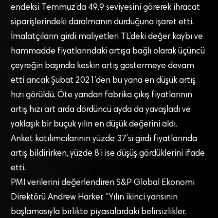
endeksi Temmuz’da 49.9 seviyesini görerek ihracat
siparişlerindeki daralmanın durduğuna işaret etti.
İmalatçıların girdi maliyetleri TL’deki değer kaybı ve
hammadde fiyatlarındaki artışa bağlı olarak üçüncü
çeyreğin başında keskin artış göstermeye devam
etti ancak Şubat 2021’den bu yana en düşük artış
hızı görüldü. Öte yandan fabrika çıkış fiyatlarının
artış hızı art arda dördüncü ayda da yavaşladı ve
yaklaşık bir buçuk yılın en düşük değerini aldı.
Anket katılımcılarının yüzde 37’si girdi fiyatlarında
artış bildirirken, yüzde 8’i ise düşüş gördüklerini ifade
etti.
PMI verilerini değerlendiren S&P Global Ekonomi
Direktörü Andrew Harker, “Yılın ikinci yarısının
başlamasıyla birlikte piyasalardaki belirsizlikler,