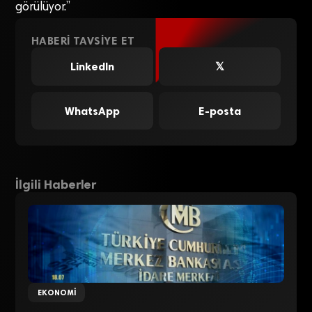
görülüyor.”
HABERI TAVSIYE ET
LinkedIn
𝕏
WhatsApp
E-posta
İlgili Haberler
EKONOMI