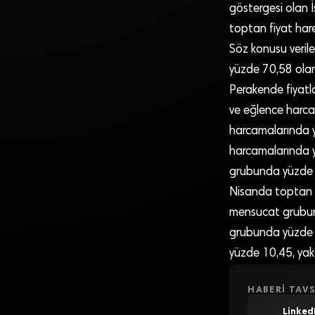
göstergesi olan İ
toptan fiyat hare
Söz konusu verile
yüzde 70,58 olara
Perakende fiyatl
ve eğlence harca
harcamalarında y
harcamalarında y
grubunda yüzde 0
Nisanda toptan f
mensucat grubun
grubunda yüzde 0
yüzde 10,45, yak
HABERI TAVS
Linked