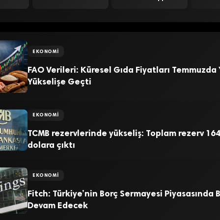
EKONOMI
FAO Verileri: Küresel Gıda Fiyatları Temmuzda
Yükselişe Geçti
EKONOMI
TCMB rezervlerinde yükseliş: Toplam rezerv 164
dolara çıktı
EKONOMI
Fitch: Türkiye’nin Borç Sermayesi Piyasasında
Devam Edecek