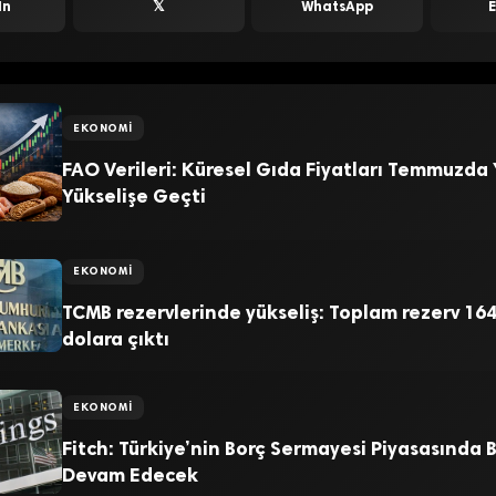
In
𝕏
WhatsApp
EKONOMI
FAO Verileri: Küresel Gıda Fiyatları Temmuzda
Yükselişe Geçti
EKONOMI
TCMB rezervlerinde yükseliş: Toplam rezerv 164
dolara çıktı
EKONOMI
Fitch: Türkiye’nin Borç Sermayesi Piyasasında
Devam Edecek