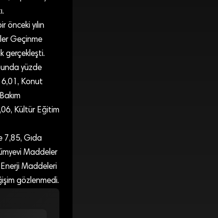
ı.
 önceki yılın
liler Geçinme
 gerçekleşti.
ubunda yüzde
 6,01, Konut
 Bakım
6, Kültür Eğitim
e 7,85, Gıda
Kimyevi Maddeler
Enerji Maddeleri
ğişim gözlenmedi.