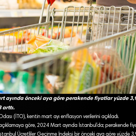
rt ayında önceki aya göre perakende fiyatlar yüzde 3,
 arttı.
dası (İTO), kentin mart ayı enflasyon verilerini açıkladı.
açıklamaya göre, 2024 Mart ayında İstanbul’da; perakende fiya
stanbul Ücretliler Geçinme İndeksi bir önceki aya göre yüzde 3,