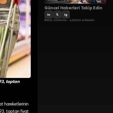
Güncel Haberleri Takip Edin
in
𝕏
ig
©2026 Turkishtime – İş Kültürü ve Ekonomi
93, toptan
t hareketlerinin
93, toptan fiyat