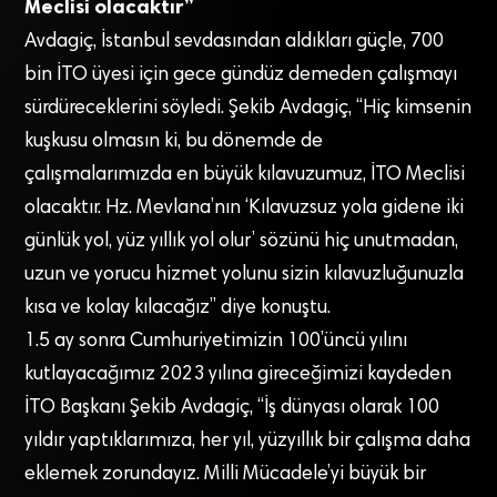
Meclisi olacaktır”
Avdagiç, İstanbul sevdasından aldıkları güçle, 700
bin İTO üyesi için gece gündüz demeden çalışmayı
sürdüreceklerini söyledi. Şekib Avdagiç, “Hiç kimsenin
kuşkusu olmasın ki, bu dönemde de
çalışmalarımızda en büyük kılavuzumuz, İTO Meclisi
olacaktır. Hz. Mevlana’nın ‘Kılavuzsuz yola gidene iki
günlük yol, yüz yıllık yol olur’ sözünü hiç unutmadan,
uzun ve yorucu hizmet yolunu sizin kılavuzluğunuzla
kısa ve kolay kılacağız” diye konuştu.
1.5 ay sonra Cumhuriyetimizin 100’üncü yılını
kutlayacağımız 2023 yılına gireceğimizi kaydeden
İTO Başkanı Şekib Avdagiç, “İş dünyası olarak 100
yıldır yaptıklarımıza, her yıl, yüzyıllık bir çalışma daha
eklemek zorundayız. Milli Mücadele’yi büyük bir