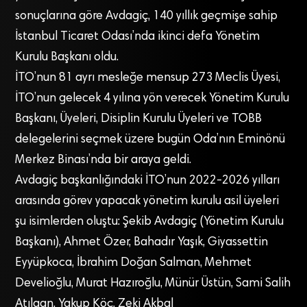
sonuçlarına göre Avdagiç, 140 yıllık geçmişe sahip
İstanbul Ticaret Odası’nda ikinci defa Yönetim
Kurulu Başkanı oldu.
İTO’nun 81 ayrı mesleğe mensup 273 Meclis Üyesi,
İTO’nun gelecek 4 yılına yön verecek Yönetim Kurulu
Başkanı, Üyeleri, Disiplin Kurulu Üyeleri ve TOBB
delegelerini seçmek üzere bugün Oda’nın Eminönü
Merkez Binası’nda bir araya geldi.
Avdagiç başkanlığındaki İTO’nun 2022-2026 yılları
arasında görev yapacak yönetim kurulu asil üyeleri
şu isimlerden oluştu: Şekib Avdagiç (Yönetim Kurulu
Başkanı), Ahmet Özer, Bahadır Yaşık, Giyassettin
Eyyüpkoca, İbrahim Doğan Salman, Mehmet
Develioğlu, Murat Hazıroğlu, Münür Üstün, Sami Salih
Atılgan, Yakup Köç, Zeki Akbal