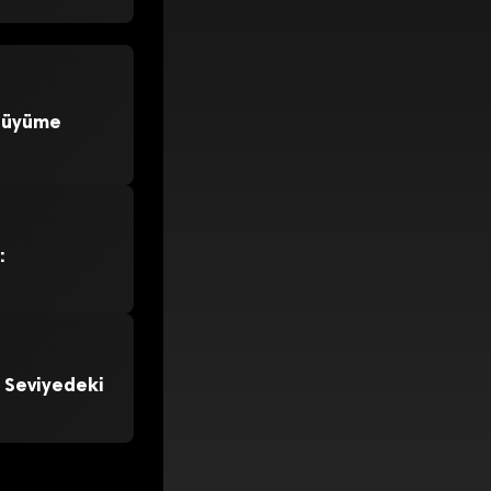
 Büyüme
:
 Seviyedeki