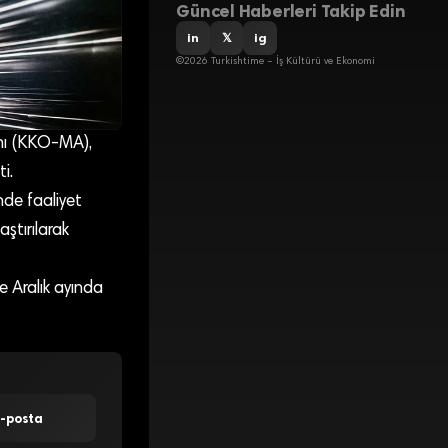
Güncel Haberleri Takip Edin
in
𝕏
ig
©2026 Turkishtime – İş Kültürü ve Ekonomi
anı (KKO-MA),
i.
nde faaliyet
aştırılarak
e Aralık ayında
E-posta