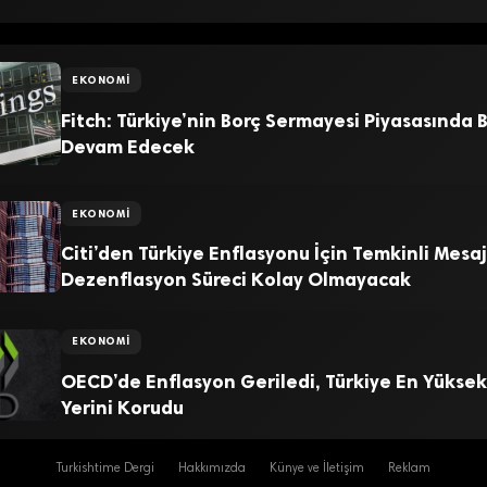
EKONOMI
Fitch: Türkiye’nin Borç Sermayesi Piyasasında
Devam Edecek
EKONOMI
Citi’den Türkiye Enflasyonu İçin Temkinli Mesaj
Dezenflasyon Süreci Kolay Olmayacak
EKONOMI
OECD’de Enflasyon Geriledi, Türkiye En Yüksek
Yerini Korudu
Turkishtime Dergi
Hakkımızda
Künye ve İletişim
Reklam