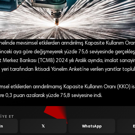
nelinde mevsimsel etkilerden arındırılmış Kapasite Kullanım Or
 önceki aya göre değişmeyerek yüzde 75,6 seviyesinde gerçekleşt
t Merkez Bankası (TCMB) 2024 yılı Aralık ayında, imalat sanayi
eri tarafından İktisadi Yönelim Anketi’ne verilen yanıtlar toplul
sel etkilerden arındırılmamış Kapasite Kullanım Oranı (KKO) is
re 0,3 puan azalarak yüzde 75,8 seviyesine indi.
IYE ET
In
𝕏
WhatsApp