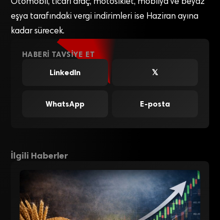
Otomobil, ticari araç, motosiklet, mobilya ve beyaz
eşya tarafındaki vergi indirimleri ise Haziran ayına
kadar sürecek.
HABERI TAVSIYE ET
LinkedIn
𝕏
WhatsApp
E-posta
İlgili Haberler