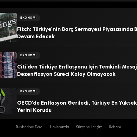
EKONOMI
Fitch: Türkiye’nin Borç Sermayesi Piyasasında
Devam Edecek
EKONOMI
Citi’den Türkiye Enflasyonu İçin Temkinli Mesaj
Dezenflasyon Süreci Kolay Olmayacak
EKONOMI
OECD’de Enflasyon Geriledi, Türkiye En Yüksek
Yerini Korudu
Turkishtime Dergi
Hakkımızda
Künye ve İletişim
Reklam