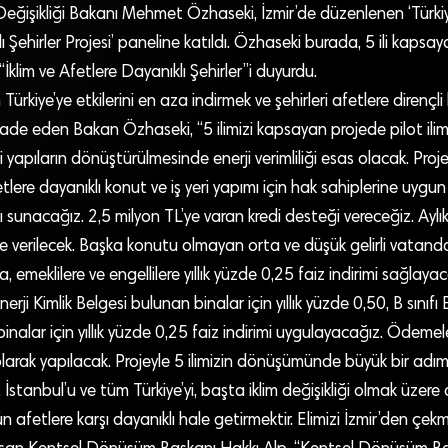
im Değişikliği Bakanı Mehmet Özhaseki, İzmir’de düzenlenen ‘Türkiy
 Şehirler Projesi’ paneline katıldı. Özhaseki burada, 5 ili kapsa
İklim ve Afetlere Dayanıklı Şehirler”i duyurdu.
n Türkiye’ye etkilerini en aza indirmek ve şehirleri afetlere dirençl
ade eden Bakan Özhaseki, “5 ilimizi kapsayan projede pilot ilimiz
kli yapıların dönüştürülmesinde enerji verimliliği esas olacak. Pr
tlere dayanıklı konut ve iş yeri yapımı için hak sahiplerine uygun 
sunacağız. 2,5 milyon TL’ye varan kredi desteği vereceğiz. Aylı
 verilecek. Başka konutu olmayan orta ve düşük gelirli vatanda
a, emeklilere ve engellilere yıllık yüzde 0,25 faiz indirimi sağlay
erji Kimlik Belgesi bulunan binalar için yıllık yüzde 0,50, B sınıfı E
inalar için yıllık yüzde 0,25 faiz indirimi uygulayacağız. Ödemele
olarak yapılacak. Projeyle 5 ilimizin dönüşümünde büyük bir adı
, İstanbul’u ve tüm Türkiye’yi, başta iklim değişikliği olmak üzere
n afetlere karşı dayanıklı hale getirmektir. Elimizi İzmir’den çek