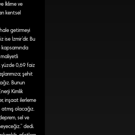
e İklime ve
yan kentsel
i hale getirmeyi
 ise İzmir’dir. Bu
oje kapsamında
maliyetli
k yüzde 0,69 faiz
şlarımıza; şehit
acağız. Bunun
nerji Kimlik
r, inşaat ilerleme
m atmış olacağız.
 deprem, sel ve
meyeceğiz.” dedi.