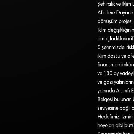
Şehircilik ve İkl
Afetlere Dayanıklı
dönüşüm projesi “
İklim değişikliğini
amaçladıklarını if
5 şehrimizde, ris
iklim dostu ve afe
finansman imkânı 
ve 180 ay vadeyle
ve gazi yakınların
yanında A sınıfı En
Belgesi bulunan b
seviyesine bağlı 
Hedefimiz, İzmir’i
heyelan gibi bütü