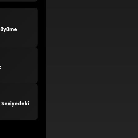
 Büyüme
:
 Seviyedeki