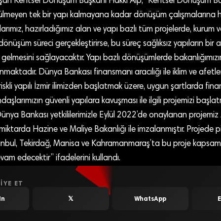
an Kentsel Dönüşüm Başkanı Hakkı Alp, “Kentsel Dönüşüm Başk
ülmeyen tek bir yapı kalmayana kadar dönüşüm çalışmalarına 
arımız, hazırladığımız alan ve yapı bazlı tüm projelerde, kurum v
 dönüşüm süreci gerçekleştirirse, bu süreç sağlıksız yapıların bir
le gelmesini sağlayacaktır. Yapı bazlı dönüşümlerde bakanlığımızın
nmaktadır. Dünya Bankası finansmanı aracılığı ile iklim ve afetle
, riskli yapılı İzmir ilimizden başlatmak üzere, uygun şartlarda fi
aşlarımızın güvenli yapılara kavuşması ile ilgili projemizi başlat
ünya Bankası yetkililerimizle Eylül 2022’de onaylanan projemiz
iktarda Hazine ve Maliye Bakanlığı ile imzalanmıştır. Projede pi
 İstanbul, Tekirdağ, Manisa ve Kahramanmaraş’ta bu proje kapsa
vam edecektir” ifadelerini kullandı.
IYE ET
In
𝕏
WhatsApp