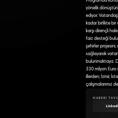
Programda konuş
yönelik dönüştür
ediyor. Vatandaşl
kadar birlikte bir
karşı dirençli ha
faiz desteği bulu
şehirler projesini
sağlayarak vatand
bulunmaktayız. D
330 milyon Euro m
illerden; İzmir,
çalışmalarımız de
HABERI TAVS
Linked