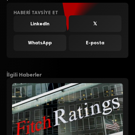
HABERI TAVSIYE ET
LinkedIn
𝕏
WhatsApp
E-posta
İlgili Haberler