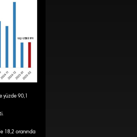
öre yüzde 90,1
i.
zde 18,2 oranında