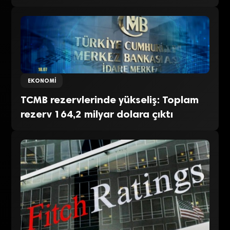
EKONOMI
TCMB rezervlerinde yükseliş: Toplam
rezerv 164,2 milyar dolara çıktı