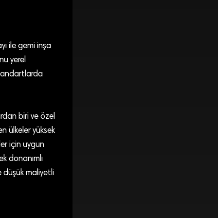
ı ile gemi inşa
nu yerel
standartlarda
rdan biri ve özel
en ülkeler yüksek
er için uygun
ksek donanımlı
ve düşük maliyetli