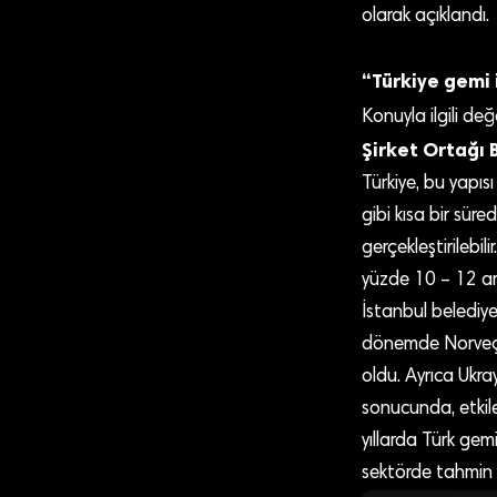
olarak açıklandı.
“Türkiye gemi
Konuyla ilgili d
Şirket Ortağı 
Türkiye, bu yapıs
gibi kısa bir sür
gerçekleştirilebil
yüzde 10 – 12 ara
İstanbul belediye
dönemde Norveç’te
oldu. Ayrıca Ukra
sonucunda, etkile
yıllarda Türk gem
sektörde tahmin e