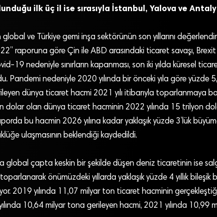
nduğu ilk üç il ise sırasıyla İstanbul, Yalova ve Antaly
global ve Türkiye gemi inşa sektörünün son yıllarını değerlendi
22” raporuna göre Çin ile ABD arasındaki ticaret savaşı, Brexi
Covid-19 nedeniyle sınırların kapanması, son iki yılda küresel tica
u. Pandemi nedeniyle 2020 yılında bir önceki yıla göre yüzde 5
rileyen dünya ticaret hacmi 2021 yılı itibarıyla toparlanmaya b
yon dolar olan dünya ticaret hacminin 2022 yılında 15 trilyon dol
raporda bu hacmin 2026 yılına kadar yaklaşık yüzde 3’lük büyüme
yüklüğe ulaşmasının beklendiği kaydedildi.
 global çapta keskin bir şekilde düşen deniz ticaretinin ise sal
oparlanarak önümüzdeki yıllarda yaklaşık yüzde 4 yıllık bileşik 
or. 2019 yılında 11,07 milyar ton ticaret hacminin gerçekleşti
yılında 10,64 milyar tona gerileyen hacmi, 2021 yılında 10,99 m