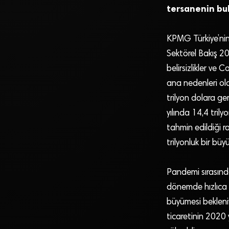
tersanenin bulu
KPMG Türkiye’nin 
Sektörel Bakış 20
belirsizlikler ve 
ana nedenleri old
trilyon dolara ge
yılında 14,4 tril
tahmin edildiği 
trilyonluk bir bü
Pandemi sırasında
dönemde hızlıca t
büyümesi bekleniy
ticaretinin 2020 