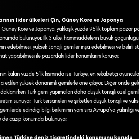
rının lider ülkeleri Çin, Güney Kore ve Japonya
 Güney Kore ve Japonya, yaklaşık yüzde 95’lik toplam pazar pay
konumda bulunuyor. İlk 3 ülke, hammaddelerin büyük çoğunluğu
n edebilmesi, yüksek tonajlı gemiler inşa edebilmesi ve belirli 
t yapabilmesi ile pazardaki lider konumlarını koruyor.
ın kalan yüzde 5’lik kısmında ise Türkiye, en rekabetçi oyuncula
nşa edilen yüksek donanımlı gemilerle öne çıkıyor. Diğer önde gel
odaklanırken Türk gemi yapımcıları daha düşük tonajlı özel gemil
i üretim sunuyor. Türk tersaneleri ve şirketleri düşük tonajlı ve yü
t gemilerde edindiği bilgi birikiminin yanı sıra Avrupa’ya yakınlığı 
e de cazip konumda bulunuyor.
men Türkiye deniz ticaretindeki konumunu korudu