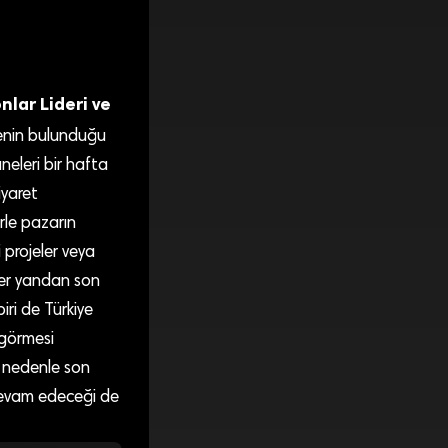
lar Lideri ve
nenin bulunduğu
neleri bir hafta
iyaret
erle pazarın
 projeler veya
iğer yandan son
ri de Türkiye
 görmesi
u nedenle son
 devam edeceği de