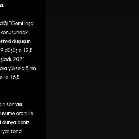
a.
rdiği “Gemi İnşa
t konusundaki
retteki düşüşün
,9 düşüşle 12,8
aşladı. 2021
ara yükseldiğinin
 ile 16,8
gın sonrası
büyüme oranı ile
ği dünya deniz
ilyar tona