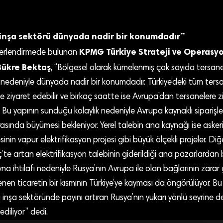
 inşa sektörü dünyada nadir bir konumdadır”
KPMG Türkiye Strateji ve Operasyon
eğerlendirmede bulunan
Bükre Bektaş
, “Bölgesel olarak kümelenmiş çok sayıda tersa
ı nedeniyle dünyada nadir bir konumdadır. Türkiye’deki tüm tersa
ede ziyaret edebilir ve birkaç saatte ise Avrupa’dan tersanelere z
ir. Bu yapının sunduğu kolaylık nedeniyle Avrupa kaynaklı siparişl
sında büyümesi bekleniyor. Yerel talebin ana kaynağı ise askeri
sinin vapur elektrifikasyon projesi gibi büyük ölçekli projeler. D
 artan elektrifikasyon talebinin giderildiği ana pazarlardan bi
yna ihtilafı nedeniyle Rusya’nın Avrupa ile olan bağlarının zarar
nen ticaretin bir kısmının Türkiye’ye kayması da öngörülüyor. B
i inşa sektöründe payını artıran Rusya’nın yukarı yönlü seyrine
diliyor” dedi.