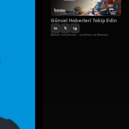
Güncel Haberleri Takip Edin
in
𝕏
ig
©2026 Turkishtime – İş Kültürü ve Ekonomi