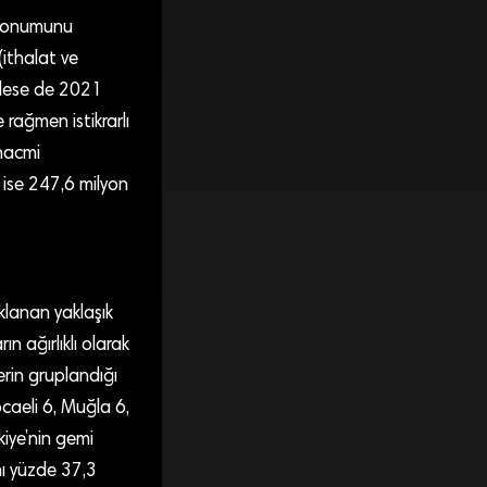
e konumunu
(ithalat ve
rilese de 2021
e rağmen istikrarlı
 hacmi
 ise 247,6 milyon
aklanan yaklaşık
 ağırlıklı olarak
erin gruplandığı
ocaeli 6, Muğla 6,
iye’nin gemi
nı yüzde 37,3