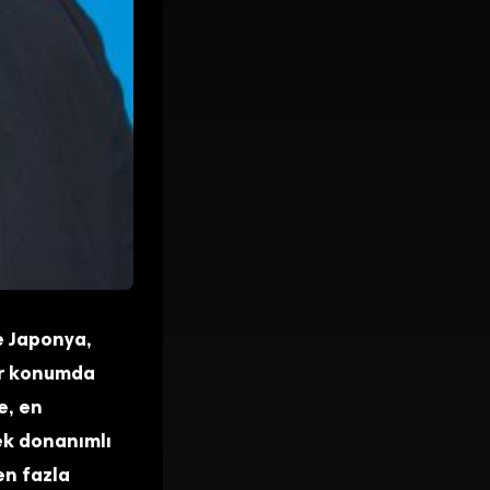
e Japonya,
der konumda
e, en
sek donanımlı
en fazla