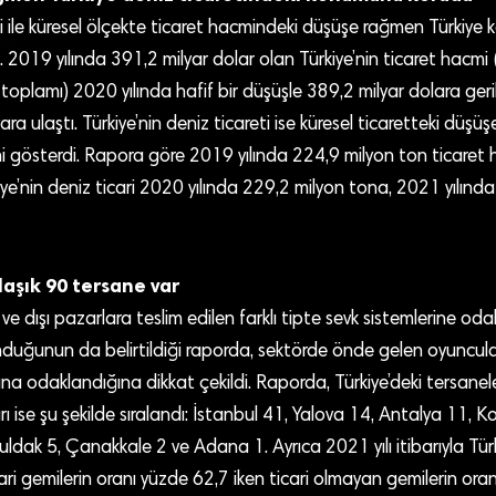
i ile küresel ölçekte ticaret hacmindeki düşüşe rağmen Türkiy
 2019 yılında 391,2 milyar dolar olan Türkiye’nin ticaret hacmi 
toplamı) 2020 yılında hafif bir düşüşle 389,2 milyar dolara ge
ara ulaştı. Türkiye’nin deniz ticareti ise küresel ticaretteki düşüş
mi gösterdi. Rapora göre 2019 yılında 224,9 milyon ton ticaret
ye’nin deniz ticari 2020 yılında 229,2 milyon tona, 2021 yılında
laşık 90 tersane var
i ve dışı pazarlara teslim edilen farklı tipte sevk sistemlerine od
uğunun da belirtildiği raporda, sektörde önde gelen oyuncuların
rına odaklandığına dikkat çekildi. Raporda, Türkiye’deki tersanel
rı ise şu şekilde sıralandı: İstanbul 41, Yalova 14, Antalya 11, K
dak 5, Çanakkale 2 ve Adana 1. Ayrıca 2021 yılı itibarıyla Türk
ari gemilerin oranı yüzde 62,7 iken ticari olmayan gemilerin ora