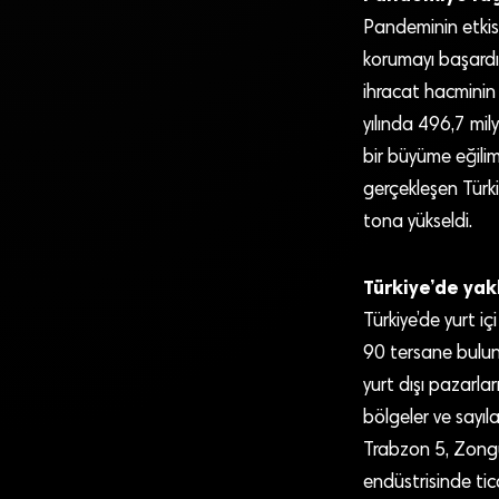
Pandeminin etkis
korumayı başardı.
ihracat hacminin 
yılında 496,7 mily
bir büyüme eğili
gerçekleşen Türki
tona yükseldi.
Türkiye’de yak
Türkiye’de yurt iç
90 tersane bulund
yurt dışı pazarla
bölgeler ve sayıla
Trabzon 5, Zongul
endüstrisinde tic