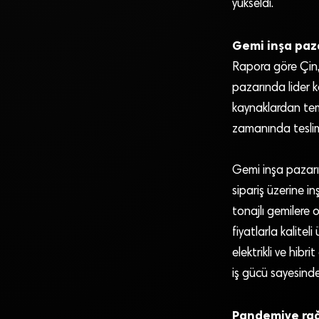
yükseldi.
Gemi inşa paza
Rapora göre Çin,
pazarında lider 
kaynaklardan temi
zamanında teslima
Gemi inşa pazarın
sipariş üzerine i
tonajlı gemilere 
fiyatlarla kalitel
elektrikli ve hibri
iş gücü sayesind
Pandemiye rağ