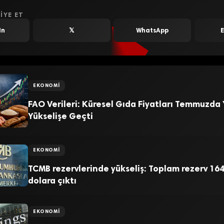
IYE ET
In
𝕏
WhatsApp
EKONOMI
FAO Verileri: Küresel Gıda Fiyatları Temmuzda
Yükselişe Geçti
EKONOMI
TCMB rezervlerinde yükseliş: Toplam rezerv 164
dolara çıktı
EKONOMI