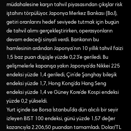
müdahalesine karşın tahvil piyasasından çıkışlar risk
iştahını törpülüyor. Japonya Merkez Bankası (BoJ),
getiri oranlarını hedef seviyede tutmak için bugün
de tahvil alımı gerçekleştirirken, operasyonların
devam edeceği sinyali verdi. Bankanın bu
hamlesinin ardından Japonya’nın 10 yıllık tahvil faizi
1,5 baz puan düşüşle yüzde 0,23’e geriledi. Bu
gelişmelerle kapanışa yakın Japonya’da Nikkei 225
endeksi yüzde 1,4 geriledi, Çin’de Şanghay bileşik
endeksi yüzde 1,7, Hong Kong’da Hang Seng
endeksi yüzde 1,4 ve Güney Kore’de Kospi endeksi
yüzde 0,2 yükseldi.
Yurt içinde ise Borsa İstanbul’da dün alıcılı bir seyir
izleyen BIST 100 endeksi, günü yüzde 1,57 değer
kazancıyla 2.206,50 puandan tamamladı. Dolar/TL