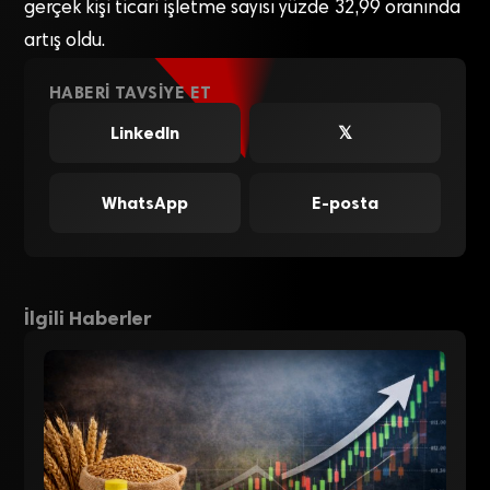
gerçek kişi ticari işletme sayısı yüzde 32,99 oranında
artış oldu.
HABERI TAVSIYE ET
LinkedIn
𝕏
WhatsApp
E-posta
İlgili Haberler