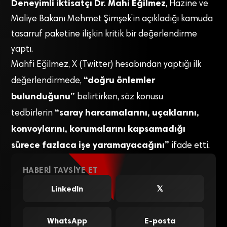
Deneyimli iktisatçı Dr. Mahi Eğilmez
, Hazine ve
Maliye Bakanı Mehmet Şimşek’in açıkladığı kamuda
tasarruf paketine ilişkin kritik bir değerlendirme
yaptı.
Mahfi Eğilmez, X (Twitter) hesabından yaptığı ilk
“doğru önlemler
değerlendirmede,
bulunduğunu”
belirtirken, söz konusu
“saray harcamalarını, uçaklarını,
tedbirlerin
konvoylarını, korumalarını kapsamadığı
sürece fazlaca işe yaramayacağını”
ifade etti.
HABERI TAVSIYE ET
LinkedIn
𝕏
WhatsApp
E-posta