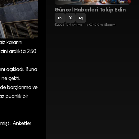
Güncel Haberleri Takip Edin
in
𝕏
ig
©2026 Turkishtime – İş Kültürü ve Ekonomi
z kararını
zini aralıkta 250
nı açıkladı. Buna
ine çekti.
dede borçlanma ve
az puanlık bir
nmişti. Anketler