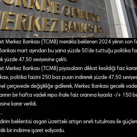
et Merkez Bankası (TCMB) merakla beklenen 2024 yılının son fai
 Bankası mart ayından bu yana yüzde 50’de tuttuğu politika fai
k yüzde 47,50 seviyesine çekti.
t Merkez Bankası (TCMB) piyasaların dikkat kesildiği faiz kararı
sı, politika faizini 250 baz puan indirerek yüzde 47,50 seviyes
nel çerçevede değişikliğe gidilerek, Merkez Bankası gecelik va
rının bir hafta vadeli repo ihale faiz oranına kıyasla -/+ 150 b
sine karar verildi.
r…
irim beklentisi asgari ücretteki artışın sınırlı tutulması ile güçle
ık bir indirime işaret ediyordu.