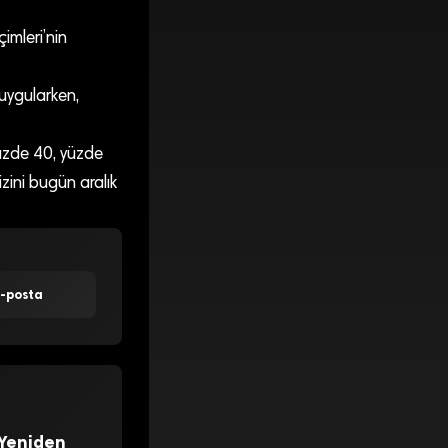
imleri’nin
 uygularken,
yüzde 40, yüzde
zini bugün aralık
E-posta
 Yeniden