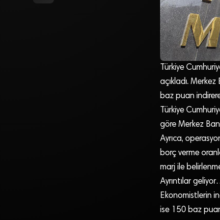
Türkiye Cumhuriy
açıkladı. Merkez
baz puan indirere
Türkiye Cumhuriye
göre Merkez Banka
Ayrıca, operasyo
borç verme oranla
marj ile belirlenme
Ayrıntılar geliyo
Ekonomistlerin ind
ise 150 baz puanl