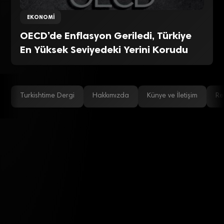
EKONOMI
OECD’de Enflasyon Geriledi, Türkiye
En Yüksek Seviyedeki Yerini Korudu
Turkishtime Dergi
Hakkımızda
Künye ve İletişim
Re