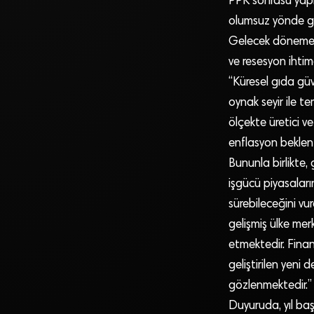
PPK sonrasu yapıla
olumsuz yönde ger
Gelecek döneme i
ve resesyon ihtima
“Küresel gıda güve
oynak seyir ile te
ölçekte üretici v
enflasyon beklenti
Bununla birlikte,
işgücü piyasaları
sürebileceğini vu
gelişmiş ülke mer
etmektedir. Finan
geliştirilen yeni
gözlenmektedir.”
Duyuruda, yıl baş