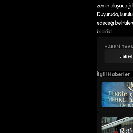
zemin oluşacağı bi
Duyuruda, kurulun
edeceği belirtile
bildirildi.
HABERI TAVS
Linked
İlgili Haberler