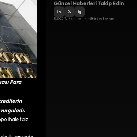
Güncel Haberleri Takip Edin
in
𝕏
ig
©2026 Turkishtime – İş Kültürü ve Ekonomi
kası Para
redilerin
vurguladı.
po ihale faiz