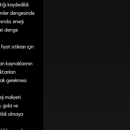
iği kaydedildi.
lemler dengesinde
ında, enerji
ari denge
yat istikrarı için
man kaynaklarının
ktarılan
arak gerekmesi
ji maliyeti
i, gıda ve
tkili olmaya