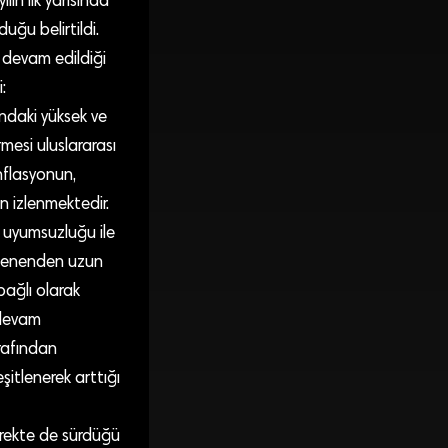
lın ilk yarısında
ğu belirtildi.
 devam edildiği
:
rındaki yüksek ve
rmesi uluslararası
nflasyonun,
an izlenmektedir.
p uyumsuzluğu ile
eklenenden uzun
bağlı olarak
 devam
arafından
şitlenerek arttığı
yrekte de sürdüğü