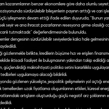
ihdam kazanımlarının benzer ekonomilere göre daha olumlu seyrett
syonunda sürdürülebilir bileşenlerin payının arttığı ve cari iş
üçlü iyileşmenin devam ettiği ifade edilen duyuruda, “Bunun yan
ksek seyir ve ana ihracat pazarlarının resesyona girme olasılığı c
ri canlı tutmaktadır.” değerlendirmesinde bulunuldu.
emler dengesinin sürdürülebilir seviyelerde kalıcı hale gelmesinin fi
aydedildi.
ği gözlenmekle birlikte, kredilerin büyüme hızı ve erişilen finans
ilde iktisadi faaliyet ile buluşmasının yakından takip edildiği a
, güçlendirdiği makroihtiyati politika setini kararlılıkla uygulay
edbirleri uygulamaya alacağı bildirildi.
onda gözlenen yükselişte, jeopolitik gelişmelerin yol açtığı ener
k temellerden uzak fiyatlama oluşumlarının etkileri, küresel enerj
yatlarındaki artışların oluşturduğu güçlü negatif arz şoklarının e
edildi.