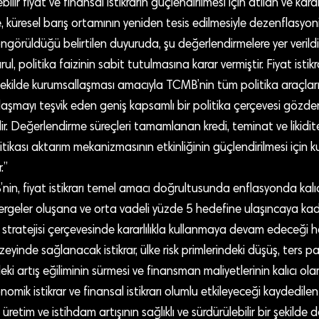
bilir fiyat ve finansal istikrarın güçlendirilmesi için atılan ve kara
te, küresel barış ortamının yeniden tesis edilmesiyle dezenflasyon
görüldüğü belirtilen duyuruda, şu değerlendirmelere yer verildi
l, politika faizinin sabit tutulmasına karar vermiştir. Fiyat istikr
r şekilde kurumsallaşması amacıyla TCMB’nin tüm politika araçları
ralaşmayı teşvik eden geniş kapsamlı bir politika çerçevesi gözd
 Değerlendirme süreçleri tamamlanan kredi, teminat ve likidite
itikası aktarım mekanizmasının etkinliğinin güçlendirilmesi için k
.”
n, fiyat istikrarı temel amacı doğrultusunda enflasyonda kalıc
rgeler oluşana ve orta vadeli yüzde 5 hedefine ulaşıncaya kad
 stratejisi çerçevesinde kararlılıkla kullanmaya devam edeceği hat
zeyinde sağlanacak istikrar, ülke risk primlerindeki düşüş, ters p
eki artış eğiliminin sürmesi ve finansman maliyetlerinin kalıcı ola
omik istikrar ve finansal istikrarı olumlu etkileyeceği kaydedile
m, üretim ve istihdam artışının sağlıklı ve sürdürülebilir bir şekilde