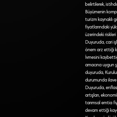
belirtilerek, ist
Büyümenin kompozi
turizm kaynaklı g
fiyatlarındaki yü
üzerindeki riskle
Duyuruda, cari işl
önem arz ettiği k
İvmesini kaybetti
amacına uygun şek
duyuruda, Kurulun
durumunda ilave t
Duyuruda, enflasy
artışları, ekonomi
tarımsal emtia fi
devam ettiği kayd