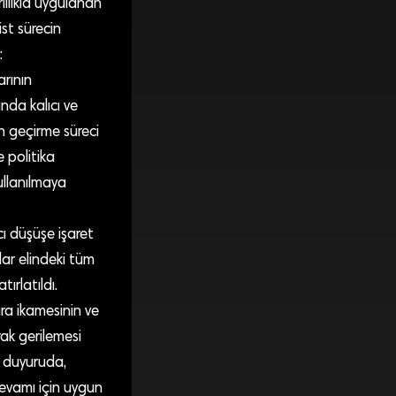
rlılıkla uygulanan
ist sürecin
:
arının
nda kalıcı ve
en geçirme süreci
 politika
ullanılmaya
ı düşüşe işaret
ar elindeki tüm
ırlatıldı.
ara ikamesinin ve
rak gerilemesi
n duyuruda,
 devamı için uygun