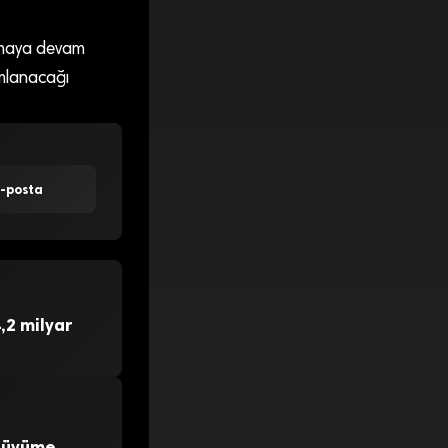
 almaya devam
ımlanacağı
E-posta
,2 milyar
 Büyüme