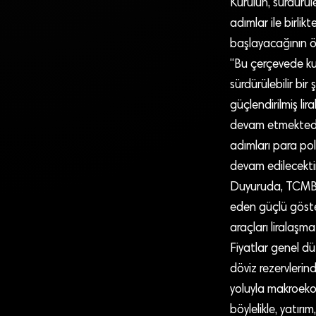
Kurulun, sürdürüle
adımlar ile birlik
başlayacağının ön
“Bu çerçevede kuru
sürdürülebilir bi
güçlendirilmiş li
devam etmektedir.
adımları para pol
devam edilecektir
Duyuruda, TCMB’ni
eden güçlü göste
araçları liralaşma
Fiyatlar genel dü
döviz rezervlerind
yoluyla makroekon
böylelikle, yatırı