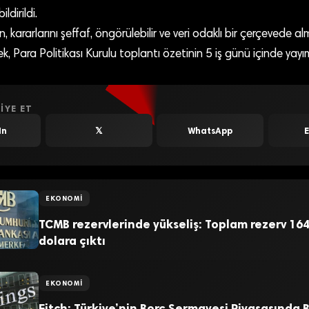
ldirildi.
, kararlarını şeffaf, öngörülebilir ve veri odaklı bir çerçevede
rek, Para Politikası Kurulu toplantı özetinin 5 iş günü içinde yay
IYE ET
In
𝕏
WhatsApp
EKONOMI
TCMB rezervlerinde yükseliş: Toplam rezerv 164
dolara çıktı
EKONOMI
Fitch: Türkiye’nin Borç Sermayesi Piyasasında