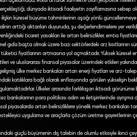
n açıklamada, etkisi artarak sürmekte olan jeopolitik risklerin yı
çekleştiği, dünyada iktisadi faaliyetin zayıflamasına sebep oldu
lişkin küresel büyüme tahminlerinin aşağı yönlü güncellenmeye
linin arttığı aktarılan duyuruda, şu değerlendirmelere yer verildi
nliğindeki ticaret yasakları ile artan belirsizlikler, emtia fiyatla
mel gıda başta olmak üzere bazı sektörlerdeki arz kısıtlarının sü
e tüketici fiyatlarının artmasına yol açmaktadır. Yüksek küresel e
leri ve uluslararası finansal piyasalar üzerindeki etkileri yakınd
 gelişmiş ülke merkez bankaları artan enerji fiyatları ve arz-tale
ndaki katılıklara bağlı olarak enflasyonda görülen yükselişin b
rgulamaktadırlar. Ülkeler arasında farklılaşan iktisadi görünüme 
kez bankalarının para politikası adım ve iletişimlerinde ayrışma
sal piyasalarda artan belirsizliklere yönelik merkez bankaları t
 destekleyici uygulama ve araçlarla çözüm üretme gayretlerinin çe
ındaki güçlü büyümenin dış talebin de olumlu etkisiyle ikinci çe