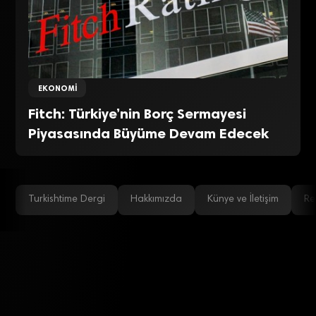
EKONOMI
Fitch: Türkiye’nin Borç Sermayesi
Piyasasında Büyüme Devam Edecek
Turkishtime Dergi
Hakkımızda
Künye ve İletişim
Re