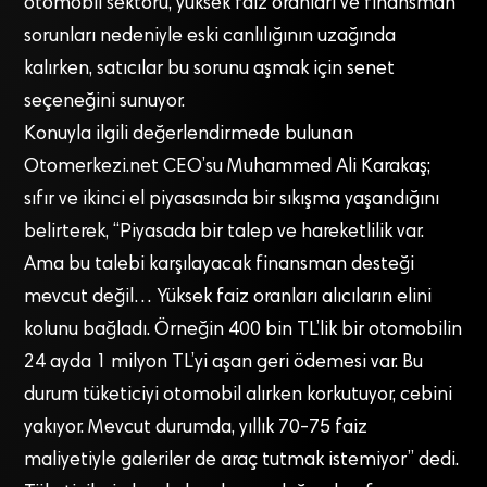
otomobil sektörü, yüksek faiz oranları ve finansman
sorunları nedeniyle eski canlılığının uzağında
kalırken, satıcılar bu sorunu aşmak için senet
seçeneğini sunuyor.
Konuyla ilgili değerlendirmede bulunan
Otomerkezi.net CEO’su Muhammed Ali Karakaş;
sıfır ve ikinci el piyasasında bir sıkışma yaşandığını
belirterek, “Piyasada bir talep ve hareketlilik var.
Ama bu talebi karşılayacak finansman desteği
mevcut değil… Yüksek faiz oranları alıcıların elini
kolunu bağladı. Örneğin 400 bin TL’lik bir otomobilin
24 ayda 1 milyon TL’yi aşan geri ödemesi var. Bu
durum tüketiciyi otomobil alırken korkutuyor, cebini
yakıyor. Mevcut durumda, yıllık 70-75 faiz
maliyetiyle galeriler de araç tutmak istemiyor” dedi.