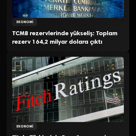
EKONOMI
TCMB rezervlerinde yükseliş: Toplam
rezerv 164,2 milyar dolara çıktı
EKONOMI