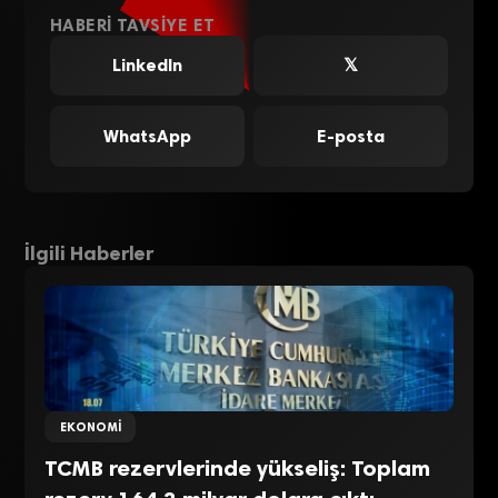
HABERI TAVSIYE ET
LinkedIn
𝕏
WhatsApp
E-posta
İlgili Haberler
EKONOMI
TCMB rezervlerinde yükseliş: Toplam