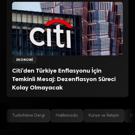
EKONOMI
Citi’den Türkiye Enflasyonu İçin
Temkinli Mesaj: Dezenflasyon Süreci
Kolay Olmayacak
Turkishtime Dergi
Hakkımızda
Künye ve İletişim
Re