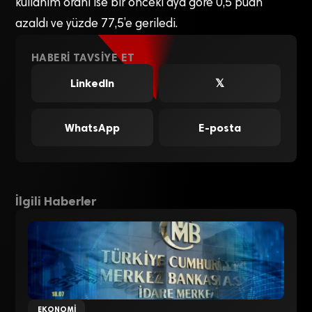
kullanım oranı ise bir önceki aya göre 0,5 puan
azaldı ve yüzde 77,5’e geriledi.
HABERI TAVSIYE ET
LinkedIn
𝕏
WhatsApp
E-posta
İlgili Haberler
EKONOMI