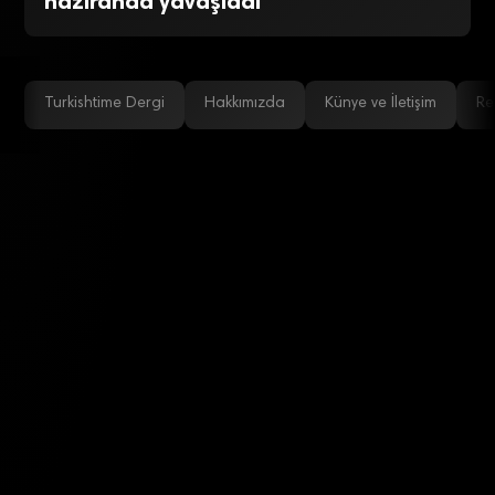
haziranda yavaşladı
Turkishtime Dergi
Hakkımızda
Künye ve İletişim
Re