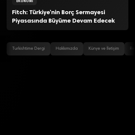
EKONOMI
Fitch: Türkiye’nin Borç Sermayesi
Piyasasında Büyüme Devam Edecek
Turkishtime Dergi
Hakkımızda
Künye ve İletişim
Re