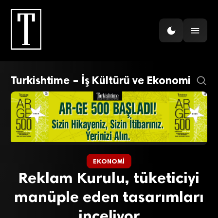
Turkishtime – İş Kültürü ve Ekonomi
EKONOMI
Reklam Kurulu, tüketiciyi
manüple eden tasarımları
inceliyor