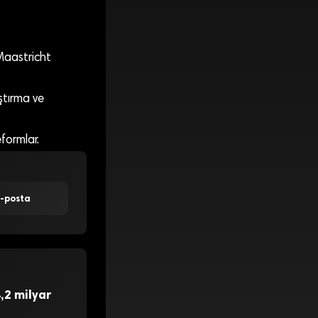
 Maastricht
ştırma ve
eformlar.
E-posta
,2 milyar