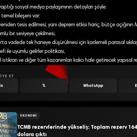
aptığı sosyal medya paylaşımının detayları şöyle:
temel bileşeni var:
n yeniden tesis edilmesi; yani deprem etkisi hariç, bütçe açığının
yumlu bir seviyeye çekilmesi,
ta vadede tek haneye düşürülmesi için kademeli parasal sıkıla
i ile uyumlu gelirler politikası,
istikrarı ve diğer tüm kazanımları kalıcı hale getirecek yapısal r
IYE ET
In
𝕏
WhatsApp
EKONOMI
TCMB rezervlerinde yükseliş: Toplam rezerv 164
dolara çıktı