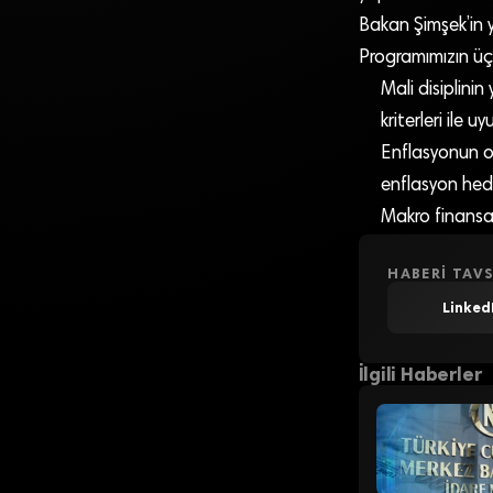
Bakan Şimşek’in y
Programımızın üç 
Mali disiplini
kriterleri ile u
Enflasyonun or
enflasyon hedef
Makro finansal 
HABERI TAVS
Linked
İlgili Haberler