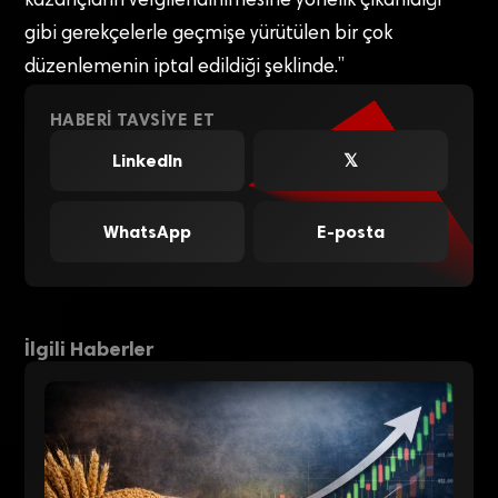
kazançların vergilendirilmesine yönelik çıkarıldığı”
gibi gerekçelerle geçmişe yürütülen bir çok
düzenlemenin iptal edildiği şeklinde.”
HABERI TAVSIYE ET
LinkedIn
𝕏
WhatsApp
E-posta
İlgili Haberler