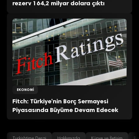
rezerv 164,2 milyar dolara çıktı
EKONOMI
Fitch: Türkiye’nin Borç Sermayesi
Piyasasında Büyüme Devam Edecek
Turkishtime Dergi
Hakkımızda
Künye ve İletişim
Re