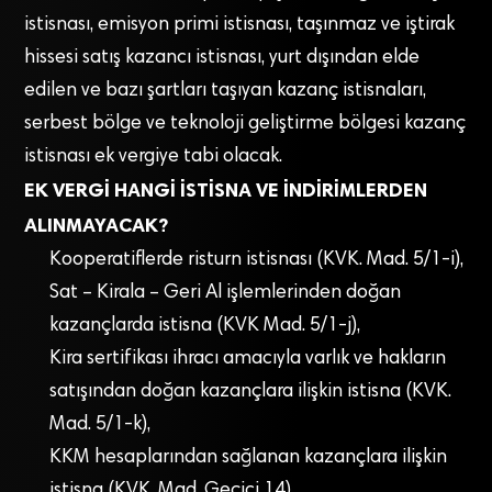
istisnası, emisyon primi istisnası, taşınmaz ve iştirak
hissesi satış kazancı istisnası, yurt dışından elde
edilen ve bazı şartları taşıyan kazanç istisnaları,
serbest bölge ve teknoloji geliştirme bölgesi kazanç
istisnası ek vergiye tabi olacak.
EK VERGİ HANGİ İSTİSNA VE İNDİRİMLERDEN
ALINMAYACAK?
Kooperatiflerde risturn istisnası (KVK. Mad. 5/1-i),
Sat – Kirala – Geri Al işlemlerinden doğan
kazançlarda istisna (KVK Mad. 5/1-j),
Kira sertifikası ihracı amacıyla varlık ve hakların
satışından doğan kazançlara ilişkin istisna (KVK.
Mad. 5/1-k),
KKM hesaplarından sağlanan kazançlara ilişkin
istisna (KVK. Mad. Geçici 14),