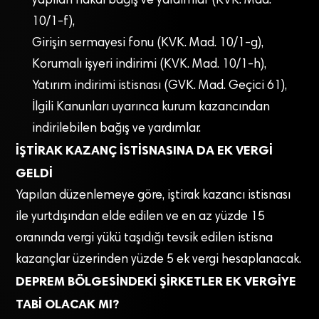
yapılan nakdi bağış ve yardımlar (KVK. Mad.
10/1-f),
Girişin sermayesi fonu (KVK. Mad. 10/1-g),
Korumalı işyeri indirimi (KVK. Mad. 10/1-h),
Yatırım indirimi istisnası (GVK. Mad. Geçici 61),
İlgili Kanunları uyarınca kurum kazancından
indirilebilen bağış ve yardımlar.
İŞTİRAK KAZANÇ İSTİSNASINA DA EK VERGİ
GELDİ
Yapılan düzenlemeye göre, iştirak kazancı istisnası
ile yurtdışından elde edilen ve en az yüzde 15
oranında vergi yükü taşıdığı tevsik edilen istisna
kazançlar üzerinden yüzde 5 ek vergi hesaplanacak.
DEPREM BÖLGESİNDEKİ ŞİRKETLER EK VERGİYE
TABİ OLACAK MI?