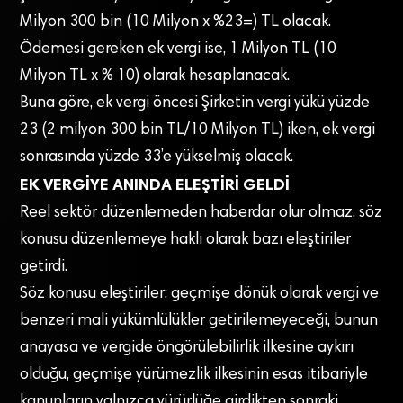
Milyon 300 bin (10 Milyon x %23=) TL olacak.
Ödemesi gereken ek vergi ise, 1 Milyon TL (10
Milyon TL x % 10) olarak hesaplanacak.
Buna göre, ek vergi öncesi Şirketin vergi yükü yüzde
23 (2 milyon 300 bin TL/10 Milyon TL) iken, ek vergi
sonrasında yüzde 33’e yükselmiş olacak.
EK VERGİYE ANINDA ELEŞTİRİ GELDİ
Reel sektör düzenlemeden haberdar olur olmaz, söz
konusu düzenlemeye haklı olarak bazı eleştiriler
getirdi.
Söz konusu eleştiriler; geçmişe dönük olarak vergi ve
benzeri mali yükümlülükler getirilemeyeceği, bunun
anayasa ve vergide öngörülebilirlik ilkesine aykırı
olduğu, geçmişe yürümezlik ilkesinin esas itibariyle
kanunların yalnızca yürürlüğe girdikten sonraki