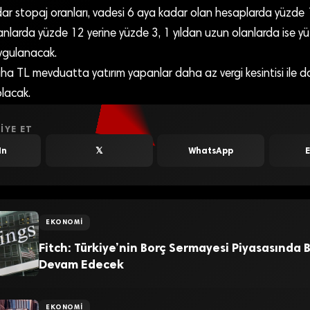
r stopaj oranları, vadesi 6 aya kadar olan hesaplarda yüzde 
lanlarda yüzde 12 yerine yüzde 3, 1 yıldan uzun olanlarda ise y
ygulanacak.
ha TL mevduatta yatırım yapanlar daha az vergi kesintisi ile d
olacak.
IYE ET
In
𝕏
WhatsApp
EKONOMI
Fitch: Türkiye’nin Borç Sermayesi Piyasasında
Devam Edecek
EKONOMI