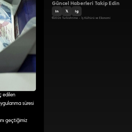
Güncel Haberleri Takip Edin
in
𝕏
ig
©2026 Turkishtime – İş Kültürü ve Ekonomi
ç edilen
uygulanma süresi
nı geçtiğimiz