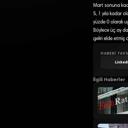
Mart sonuna kada
5, 1 yıla kadar o
yüzde 0 olarak u
Böylece üç ay da
geliri elde etmiş 
HABERI TAVS
Linked
İlgili Haberler