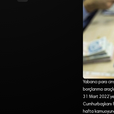
Yabancı para cins
borçlanma araçla
31 Mart 2022’ye 
Cumhurbaşkanı Re
hafta kamuoyun