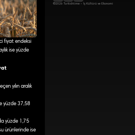
©2026 Turkishtime – İş Kültürü ve Ekonomi
ci fiyat endeksi
ylık ise yüzde
yat
en yılın aralık
ise yüzde 37,58
azda yüzde 1,75
su ürünlerinde ise