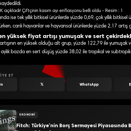
kaydedildi.
da ise tek yıllık bitkisel ürünlerde yüzde 0,69, çok yıllık bitkisel
ürken, canlı hayvanlar ve hayvansal ürünlerde yüzde 2,17 artış g
 en yüksek fiyat artışı yumuşak ve sert çekirdek
t artışının en yüksek olduğu alt grup, yüzde 122,79 ile yumuşak ve
 aylık bazda en sert düşüş yüzde 38,02 ile tropikal ve subtropi
IYE ET
In
𝕏
WhatsApp
EKONOMI
Fitch: Türkiye’nin Borç Sermayesi Piyasasında