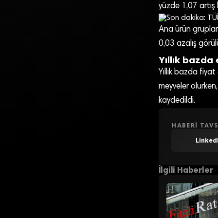
yüzde 1,07 artış 
Ana ürün grupların
0,03 azalış görül
Yıllık bazda
Yıllık bazda fiya
meyveler olurken,
kaydedildi.
HABERI TAVS
Linked
İlgili Haberler