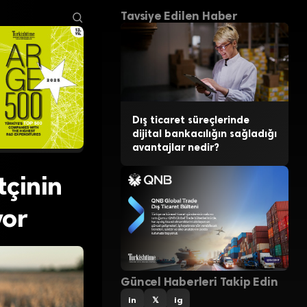
Tavsiye Edilen Haber
Dış ticaret süreçlerinde
dijital bankacılığın sağladığı
avantajlar nedir?
tçinin
yor
Güncel Haberleri Takip Edin
in
𝕏
ig