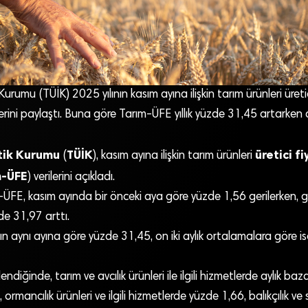
 Kurumu (TÜİK) 2025 yılının kasım ayına ilişkin tarım ürünleri üreti
erini paylaştı. Buna göre Tarım-ÜFE yıllık yüzde 31,45 artarken a
stik Kurumu
TÜİK
üretici fi
(
), kasım ayına ilişkin tarım ürünleri
m-ÜFE
) verilerini açıkladı.
FE, kasım ayında bir önceki aya göre yüzde 1,56 gerilerken, geç
de 31,97 arttı.
ın aynı ayına göre yüzde 31,45, on iki aylık ortalamalara göre 
lendiğinde, tarım ve avcılık ürünleri ile ilgili hizmetlerde aylık b
ormancılık ürünleri ve ilgili hizmetlerde yüzde 1,66, balıkçılık ve 