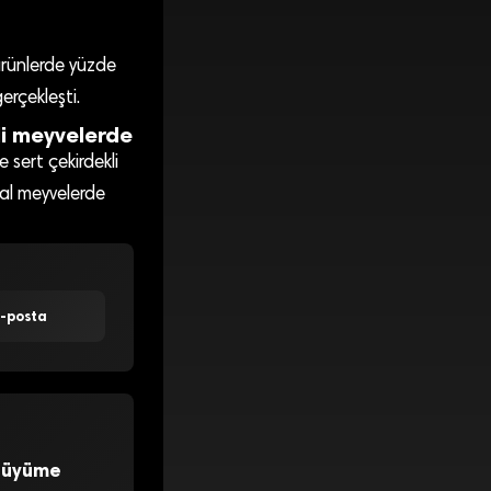
 ürünlerde yüzde
erçekleşti.
li meyvelerde
 sert çekirdekli
kal meyvelerde
E-posta
 Büyüme