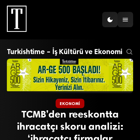
Turkishtime – İş Kültürü ve Ekonomi
EKONOMI
TCMB’den reeskontta
ihracatçı skoru analizi:
‘ihracatçı firmalar